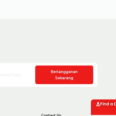
Berlangganan
Sekarang
Find a 
Contact Us