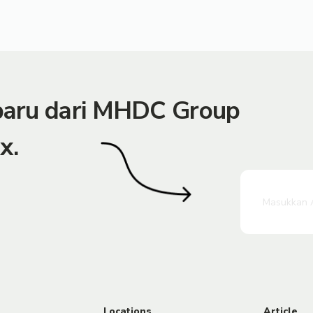
rbaru dari MHDC Group
x.
Locations
Article