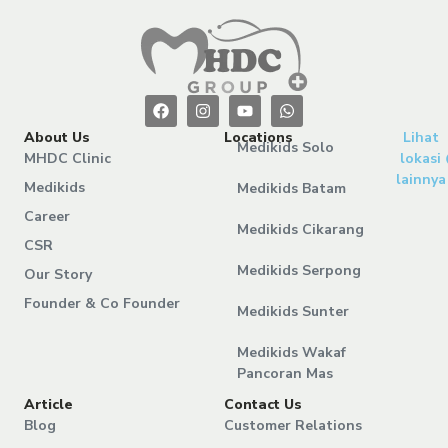
About Us
Locations
Lihat
Medikids Solo
MHDC Clinic
lokasi
lainnya
Medikids
Medikids Batam
Career
Medikids Cikarang
CSR
Medikids Serpong
Our Story
Founder & Co Founder
Medikids Sunter
Medikids Wakaf
Pancoran Mas
Article
Contact Us
Blog
Customer Relations