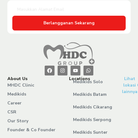
Berlangganan Sekarang
About Us
Locations
Lihat
Medikids Solo
MHDC Clinic
lokasi
lainnya
Medikids
Medikids Batam
Career
Medikids Cikarang
CSR
Medikids Serpong
Our Story
Founder & Co Founder
Medikids Sunter