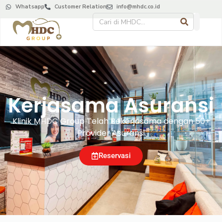
Whatsapp
Customer Relation
info@mhdc.co.id
Kerjasama Asuransi
Klinik MHDC Group Telah Bekerjasama dengan 50+
Provider Asuransi
Reservasi