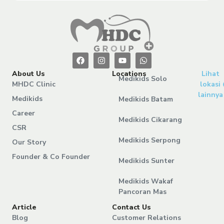
About Us
Locations
Lihat
Medikids Solo
MHDC Clinic
lokasi
lainnya
Medikids
Medikids Batam
Career
Medikids Cikarang
CSR
Medikids Serpong
Our Story
Founder & Co Founder
Medikids Sunter
Medikids Wakaf
Pancoran Mas
Article
Contact Us
Blog
Customer Relations