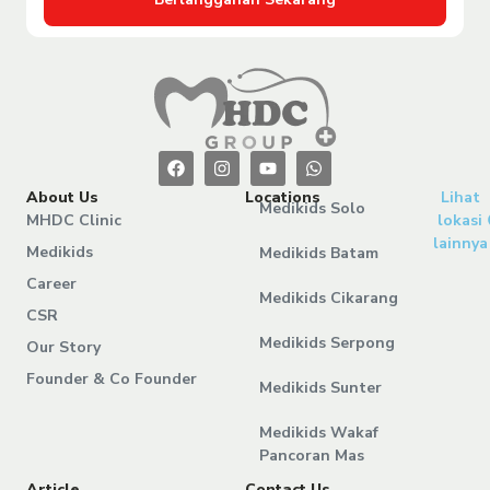
About Us
Locations
Lihat
Medikids Solo
MHDC Clinic
lokasi
lainnya
Medikids
Medikids Batam
Career
Medikids Cikarang
CSR
Medikids Serpong
Our Story
Founder & Co Founder
Medikids Sunter
Medikids Wakaf
Pancoran Mas
Article
Contact Us