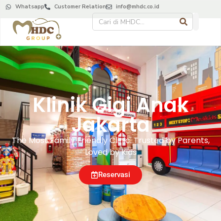
Whatsapp
Customer Relation
info@mhdc.co.id
Klinik Gigi Anak
Jakarta
The Most Family Friendly Clinic. Trusted by Parents,
Loved by Kids
Reservasi