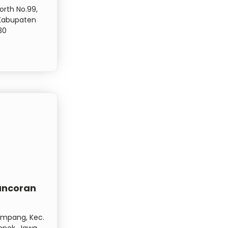
orth No.99,
 Kabupaten
30
ancoran
ampang, Kec.
epok, Jawa