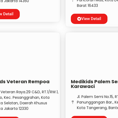
ta Jakarta 14350
Barat 16433
w Detail
View Detail
ids Veteran Rempoa
Medikids Palem S
Karawaci
. Veteran Raya.29 C&D, RT.1/RW.1,
Jl. Palem Semi No.15, 
ro, Kec. Pesanggrahan, Kota
Panunggangan Bar., Ke
ta Selatan, Daerah Khusus
Kota Tangerang, Bante
ta Jakarta 12330