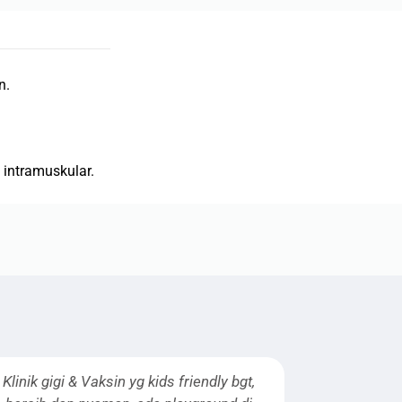
n.
 intramuskular.
dly bgt,
Ke sini untuk vaksin anak dan general