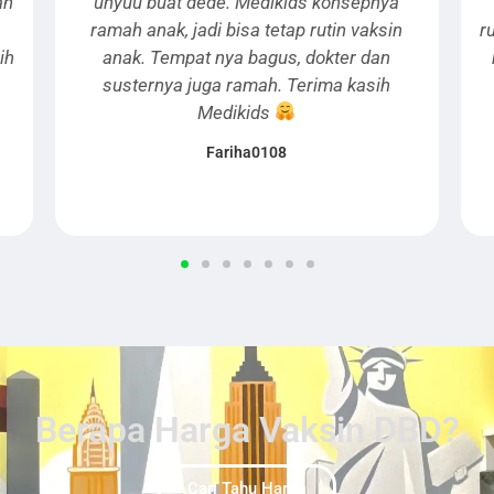
edikids konsepnya
bersih dan nyaman, ada playgr
 tetap rutin vaksin
ruang tunggu jadi anak2 menung
agus, dokter dan
nyaman. Pelayanan ramah mulai
ah. Terima kasih
sampai dokternya. Recomended 
ds
Thankyou Medikids
0108
Ratna Cicilla
Berapa Harga Vaksin DBD?
Cari Tahu Harga