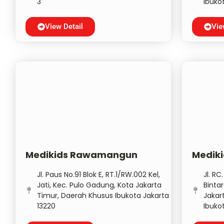
3
Ibuko
View Detail
Vie
Medikids Rawamangun
Medik
Jl. Paus No.91 Blok E, RT.1/RW.002 Kel,
Jl. RC
Jati, Kec. Pulo Gadung, Kota Jakarta
Binta
Timur, Daerah Khusus Ibukota Jakarta
Jakar
13220
Ibuko