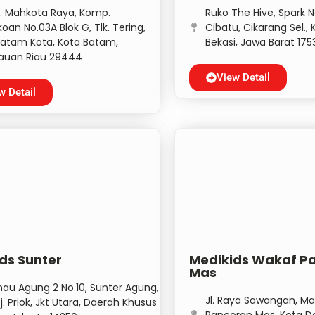
 Mahkota Raya, Komp.
Ruko The Hive, Spark N
oan No.03A Blok G, Tlk. Tering,
Cibatu, Cikarang Sel.,
Batam Kota, Kota Batam,
Bekasi, Jawa Barat 175
auan Riau 29444
View Detail
w Detail
ds Sunter
Medikids Wakaf P
Mas
anau Agung 2 No.10, Sunter Agung,
Jl. Raya Sawangan, M
j. Priok, Jkt Utara, Daerah Khusus
Pancoran Mas, Kota D