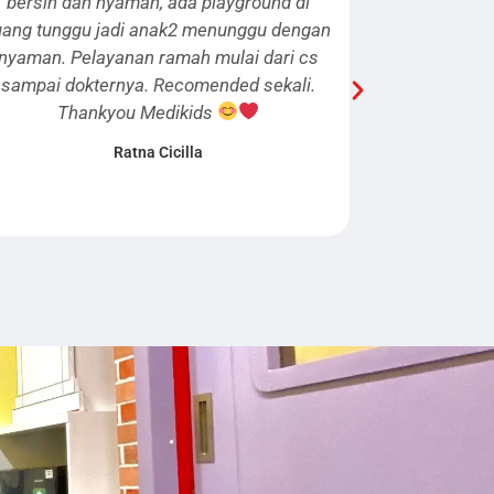
ound di
check up. Prosesnya lancar karena
gu dengan
sebelumnya sudah registrasi, dokter
 dari cs
Solichin sangat ramah dan jelas saat
sekali.
memberikan informasi. Begitu juga dengan
para petugas medisnya. Setelah vaksin,
anak dapat hadiah mainan
. Thanks
Medikids
Cempaka Fajriningtyas