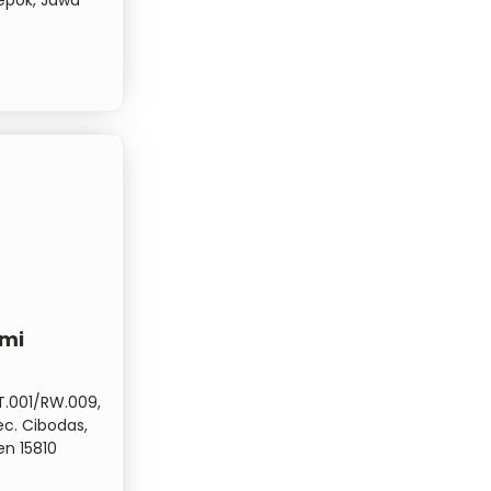
emi
RT.001/RW.009,
c. Cibodas,
n 15810