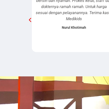
nyaman. Prokes ketat, staff dan
unyuu buat dede. M
ya ramah ramah. Untuk harga
ramah anak, jadi bisa
gan pelayanannya. Terima kasih
anak. Tempat nya b
Medikids
susternya juga ram
Mediki
Nurul Khotimah
Fariha