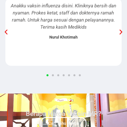
dan
Alhamdulillah ada tempat vaksin yang unyuu buat
h
dede. Medikids konsepnya ramah anak, jadi bisa
a.
tetap rutin vaksin anak. Tempat nya bagus, dokter
dan susternya juga ramah. Terima kasih Medikids
Fariha0108
Berapa Harga Vaksin MR?
Cari Tahu Harga