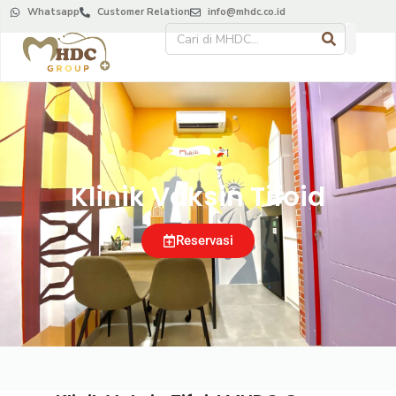
Whatsapp
Customer Relation
info@mhdc.co.id
Klinik Vaksin Tifoid
Reservasi