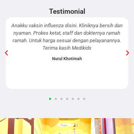
Testimonial
fluenza disini. Kliniknya bersih dan
Alhamdulillah ada 
 ketat, staff dan dokternya ramah
dede. Medikids ko
arga sesuai dengan pelayanannya.
tetap rutin vaksin 
erima kasih Medikids
dan susternya juga
Nurul Khotimah