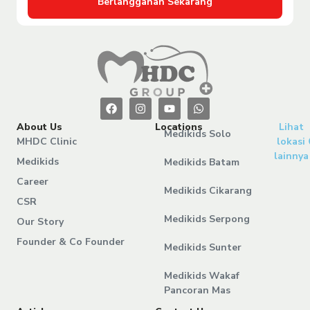
Berlangganan Sekarang
About Us
Locations
Lihat
Medikids Solo
MHDC Clinic
lokasi
lainnya
Medikids
Medikids Batam
Career
Medikids Cikarang
CSR
Medikids Serpong
Our Story
Founder & Co Founder
Medikids Sunter
Medikids Wakaf
Pancoran Mas