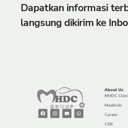
Dapatkan informasi te
langsung dikirim ke Inbo
About Us
MHDC Clini
Medikids
Career
CSR