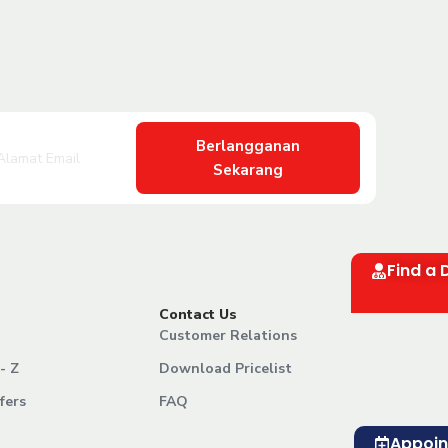
Berlangganan
Sekarang
Find a 
Contact Us
Customer Relations
- Z
Download Pricelist
fers
FAQ
Appoi