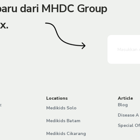
rbaru dari MHDC Group
x.
Locations
Article
c
Blog
Medikids Solo
Disease A 
Medikids Batam
Special Of
Medikids Cikarang