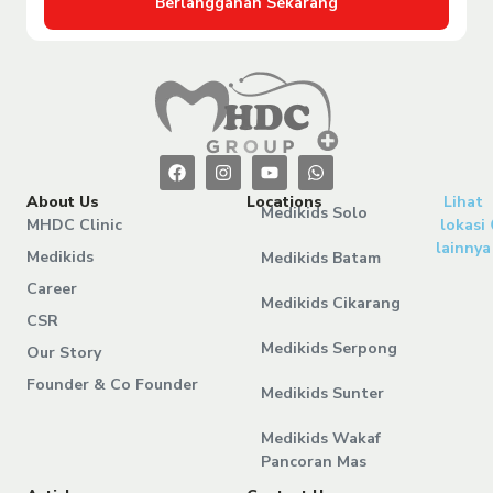
Berlangganan Sekarang
About Us
Locations
Lihat
Medikids Solo
MHDC Clinic
lokasi
lainnya
Medikids
Medikids Batam
Career
Medikids Cikarang
CSR
Medikids Serpong
Our Story
Founder & Co Founder
Medikids Sunter
Medikids Wakaf
Pancoran Mas