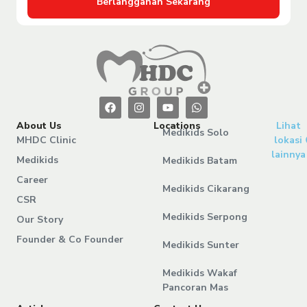
Berlangganan Sekarang
About Us
Locations
Lihat
Medikids Solo
MHDC Clinic
lokasi
lainnya
Medikids
Medikids Batam
Career
Medikids Cikarang
CSR
Medikids Serpong
Our Story
Founder & Co Founder
Medikids Sunter
Medikids Wakaf
Pancoran Mas