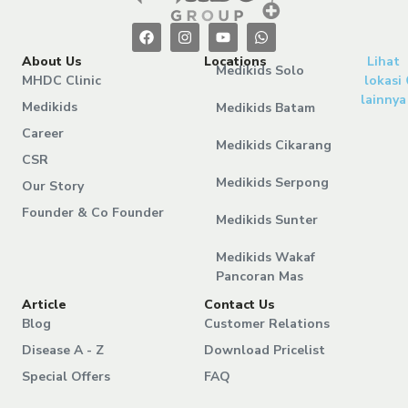
About Us
Locations
Lihat
Medikids Solo
MHDC Clinic
lokasi
lainnya
Medikids
Medikids Batam
Career
Medikids Cikarang
CSR
Medikids Serpong
Our Story
Founder & Co Founder
Medikids Sunter
Medikids Wakaf
Pancoran Mas
Article
Contact Us
Blog
Customer Relations
Disease A - Z
Download Pricelist
Special Offers
FAQ