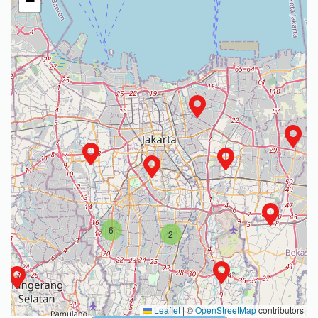
−
6
2
Leaflet
|
©
OpenStreetMap
contributors