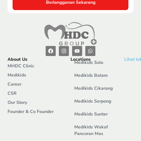
Berlangganan Sekarang
About Us
Locations
Lihat lo
Medikids Solo
MHDC Clinic
Medikids
Medikids Batam
Career
Medikids Cikarang
CSR
Medikids Serpong
Our Story
Founder & Co Founder
Medikids Sunter
Medikids Wakaf
Pancoran Mas