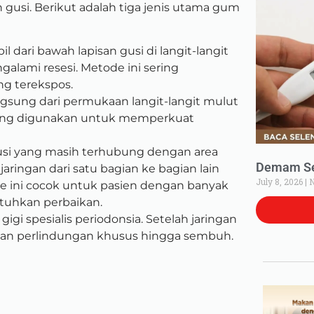
usi. Berikut adalah tiga jenis utama gum
l dari bawah lapisan gusi di langit-langit
alami resesi. Metode ini sering
ng terekspos.
ngsung dari permukaan langit-langit mulut
ering digunakan untuk memperkuat
si yang masih terhubung dengan area
Demam Set
ringan dari satu bagian ke bagian lain
July 8, 2026
N
ini cocok untuk pasien dengan banyak
utuhkan perbaikan.
gi spesialis periodonsia. Setelah jaringan
rikan perlindungan khusus hingga sembuh.