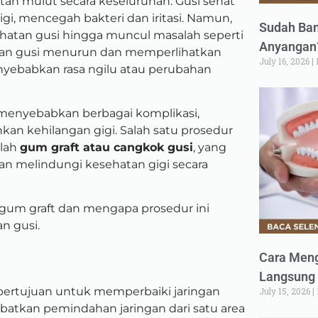
tan mulut secara keseluruhan. Gusi sehat
igi, mencegah bakteri dan iritasi. Namun,
Sudah Ban
atan gusi hingga muncul masalah seperti
Anyangan?
ringan gusi menurun dan memperlihatkan
July 16, 2026
menyebabkan rasa ngilu atau perubahan
at menyebabkan berbagai komplikasi,
hkan kehilangan gigi. Salah satu prosedur
alah
gum graft atau cangkok gusi
, yang
an melindungi kesehatan gigi secara
u gum graft dan mengapa prosedur ini
n gusi.
Cara Meng
Langsung 
 bertujuan untuk memperbaiki jaringan
July 15, 2026
ibatkan pemindahan jaringan dari satu area