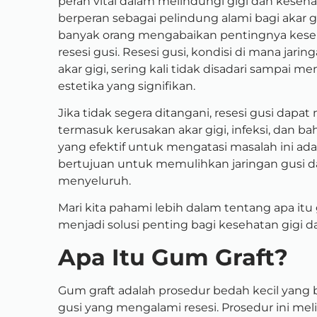
peran vital dalam melindungi gigi dan keseha
berperan sebagai pelindung alami bagi akar g
banyak orang mengabaikan pentingnya keseh
resesi gusi. Resesi gusi, kondisi di mana ja
akar gigi, sering kali tidak disadari sampai 
estetika yang signifikan.
Jika tidak segera ditangani, resesi gusi dap
termasuk kerusakan akar gigi, infeksi, dan ba
yang efektif untuk mengatasi masalah ini ad
bertujuan untuk memulihkan jaringan gusi d
menyeluruh.
Mari kita pahami lebih dalam tentang apa it
menjadi solusi penting bagi kesehatan gigi da
Apa Itu Gum Graft?
Gum graft adalah prosedur bedah kecil yang
gusi yang mengalami resesi. Prosedur ini mel