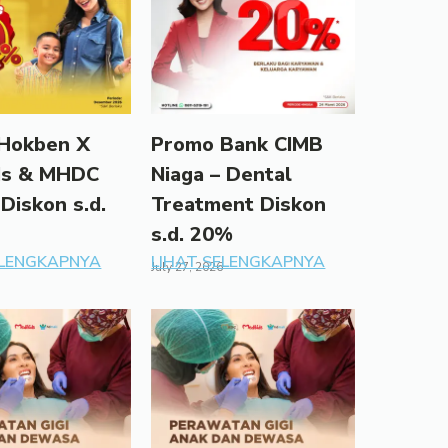
Hokben X
Promo Bank CIMB
ds & MHDC
Niaga – Dental
 Diskon s.d.
Treatment Diskon
s.d. 20%
ELENGKAPNYA
LIHAT SELENGKAPNYA
July 27, 2026