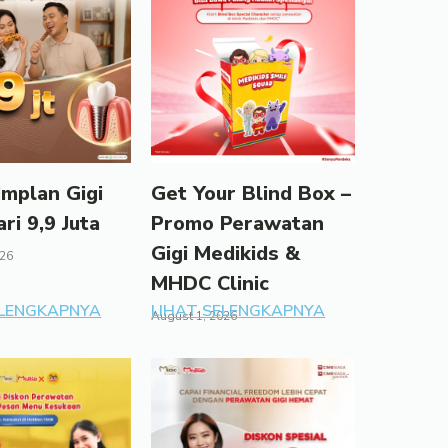
mplan Gigi
Get Your Blind Box –
ari 9,9 Juta
Promo Perawatan
Gigi Medikids &
026
MHDC Clinic
ELENGKAPNYA
LIHAT SELENGKAPNYA
August 1, 2026