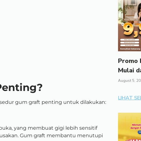
Promo I
Mulai d
August 5, 2
Penting?
LIHAT S
sedur gum graft penting untuk dilakukan:
buka, yang membuat gigi lebih sensitif
erusakan. Gum graft membantu menutupi