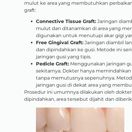
mulut ke area yang membutuhkan perbaikan g
graft:
Connective Tissue Graft:
Jaringan diambi
mulut dan ditanamkan di area yang meng
digunakan untuk menutupi akar gigi ya
Free Gingival Graft:
Jaringan diambil la
dan dipindahkan ke gusi. Metode ini s
jaringan gusi yang tipis.
Pedicle Graft:
Menggunakan jaringan gu
sekitarnya. Dokter hanya memindahkan ja
tanpa memutusnya sepenuhnya. Metode 
jaringan gusi di dekat area yang memb
Prosedur ini umumnya dilakukan oleh dokter gi
dipindahkan, area tersebut dijahit dan dibe