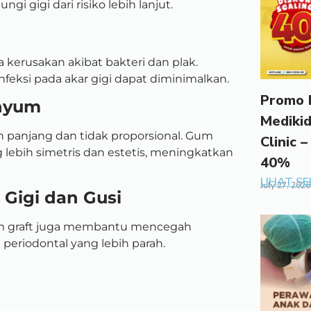
gi gigi dari risiko lebih lanjut.
 kerusakan akibat bakteri dan plak.
nfeksi pada akar gigi dapat diminimalkan.
Promo 
enyum
Mediki
h panjang dan tidak proporsional. Gum
Clinic –
lebih simetris dan estetis, meningkatkan
40%
LIHAT S
July 27, 2026
Gigi dan Gusi
um graft juga membantu mencegah
t periodontal yang lebih parah.