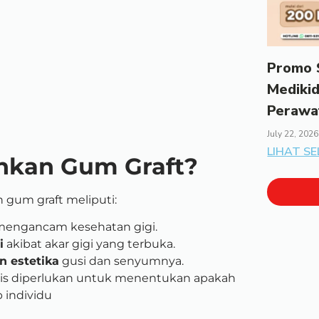
Promo S
Mediki
Perawa
July 22, 2026
LIHAT S
hkan Gum Graft?
gum graft meliputi:
engancam kesehatan gigi.
i
akibat akar gigi yang terbuka.
n estetika
gusi dan senyumnya.
ntis diperlukan untuk menentukan apakah
 individu​