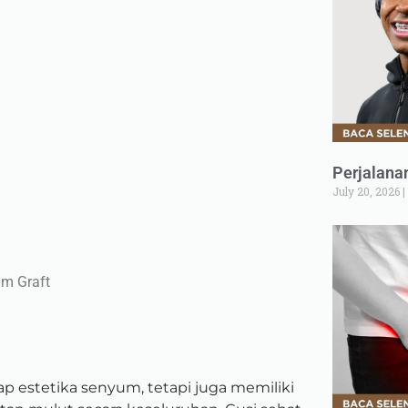
Perjalana
July 20, 2026
m Graft
p estetika senyum, tetapi juga memiliki