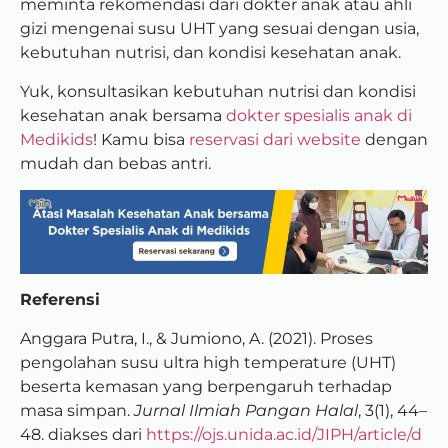
meminta rekomendasi dari dokter anak atau ahli
gizi mengenai susu UHT yang
sesuai dengan usia,
kebutuhan nutrisi, dan kondisi kesehatan anak.
Yuk, konsultasikan kebutuhan nutrisi dan kondisi
kesehatan anak bersama
dokter spesialis anak di
Medikids
! Kamu bisa
reservasi dari website
dengan
mudah dan bebas antri.
Referensi
Anggara Putra, I., & Jumiono, A. (2021). Proses
pengolahan susu ultra high temperature (UHT)
beserta kemasan yang berpengaruh terhadap
masa simpan.
Jurnal Ilmiah Pangan Halal
, 3(1), 44–
48. diakses dari
https://ojs.unida.ac.id/JIPH/article/d