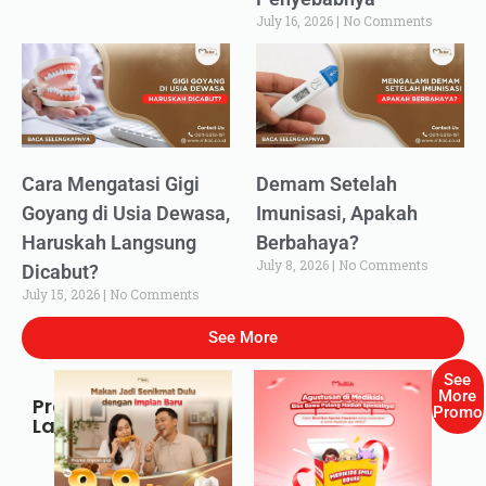
July 16, 2026
No Comments
Cara Mengatasi Gigi
Demam Setelah
Goyang di Usia Dewasa,
Imunisasi, Apakah
Haruskah Langsung
Berbahaya?
July 8, 2026
No Comments
Dicabut?
July 15, 2026
No Comments
See More
See
More
Promo
Promo
Lainnya