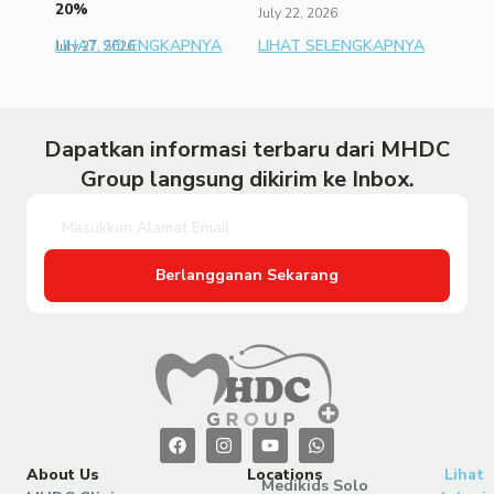
20%
July 22, 2026
LIHAT SELENGKAPNYA
LIHAT SELENGKAPNYA
July 27, 2026
Dapatkan informasi terbaru dari MHDC
Group langsung dikirim ke Inbox.
Berlangganan Sekarang
About Us
Locations
Lihat
Medikids Solo