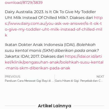
ownload/8729/3839
Dairy Australia. 2023. Is It Ok To Give My Toddler
Uht Milk Instead Of Chilled Milk?. Diakses dari
http
s://www.dairy.com.au/you-ask-we-answer/is-it-ok-t
o-give-my-toddler-uht-milk-instead-of-chilled-mil
k
Ikatan Dokter Anak Indonesia (IDAI).
Bolehkah
susu kental manis (SKM) diberikan pada anak?
Jakarta: IDAI; 2017. Diakses dari
https://idai.or.id/arti
kel/klinik/pengasuhan-anak/bolehkah-susu-kental
-manis-skm-diberikan-pada-anak
PREVIOUS
NEXT
Panduan Cara Merawat Gigi Bayi di Setiap Jenjang Usia
Garis Hitam di Gigi: Penyebab dan Cara Menghilangkannya
Artikel Lainnya