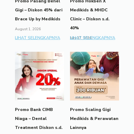
Promo Pasang Behel
Promo Hokben X
Gigi – Diskon 45% dari
Medikids & MHDC
Brace Up by Medikids
Clinic – Diskon s.d.
40%
August 1, 2026
LIHAT SELENGKAPNYA
LIHAT SELENGKAPNYA
July 27, 2026
Promo Bank CIMB
Promo Scaling Gigi
Niaga – Dental
Medikids & Perawatan
Treatment Diskon s.d.
Lainnya