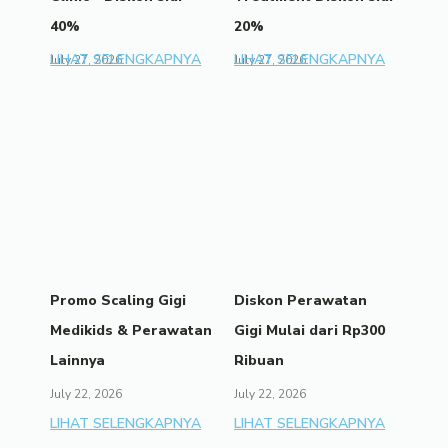
40%
20%
LIHAT SELENGKAPNYA
LIHAT SELENGKAPNYA
July 27, 2026
July 27, 2026
Promo Scaling Gigi
Diskon Perawatan
Medikids & Perawatan
Gigi Mulai dari Rp300
Lainnya
Ribuan
July 22, 2026
July 22, 2026
LIHAT SELENGKAPNYA
LIHAT SELENGKAPNYA