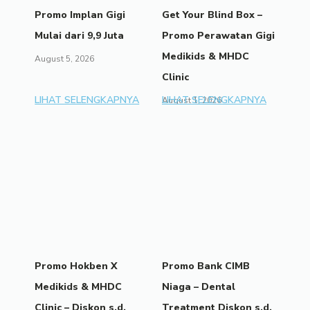
Promo Implan Gigi
Get Your Blind Box –
Mulai dari 9,9 Juta
Promo Perawatan Gigi
Medikids & MHDC
August 5, 2026
Clinic
LIHAT SELENGKAPNYA
LIHAT SELENGKAPNYA
August 1, 2026
Promo Hokben X
Promo Bank CIMB
Medikids & MHDC
Niaga – Dental
Clinic – Diskon s.d.
Treatment Diskon s.d.