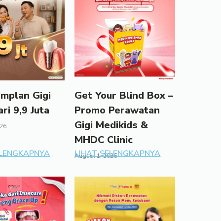
mplan Gigi
Get Your Blind Box –
ari 9,9 Juta
Promo Perawatan
Gigi Medikids &
026
MHDC Clinic
ELENGKAPNYA
LIHAT SELENGKAPNYA
August 1, 2026