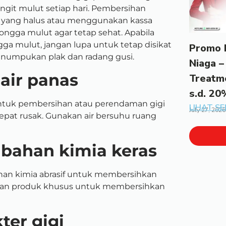
ngit mulut setiap hari. Pembersihan
 yang halus atau menggunakan kassa
ongga mulut agar tetap sehat.
Apabila
gga mulut, jangan lupa untuk tetap disikat
Promo 
umpukan plak dan radang gusi.
Niaga –
air panas
Treatm
s.d. 20
untuk pembersihan atau perendaman gigi
LIHAT S
July 27, 2026
epat rusak. Gunakan air bersuhu ruang
 bahan kimia keras
an kimia abrasif untuk membersihkan
nakan produk khusus untuk membersihkan
ter gigi