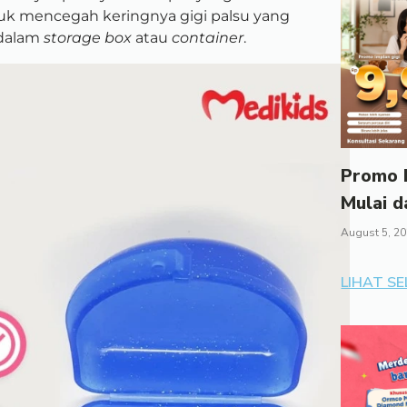
tuk mencegah keringnya gigi palsu yang
 dalam
storage box
atau
container
.
Promo I
Mulai d
August 5, 2
LIHAT S