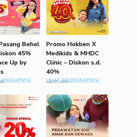
Pasang Behel
Promo Hokben X
Diskon 45%
Medikids & MHDC
ace Up by
Clinic – Diskon s.d.
ds
40%
ELENGKAPNYA
LIHAT SELENGKAPNYA
026
July 27, 2026