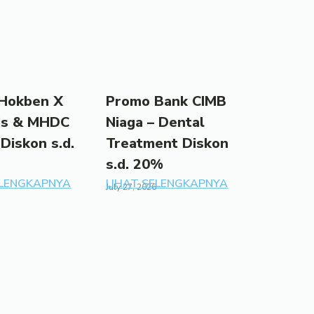
Hokben X
Promo Bank CIMB
ds & MHDC
Niaga – Dental
 Diskon s.d.
Treatment Diskon
s.d. 20%
ELENGKAPNYA
LIHAT SELENGKAPNYA
July 27, 2026