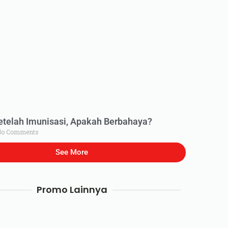
elah Imunisasi, Apakah Berbahaya?
o Comments
See More
Promo Lainnya