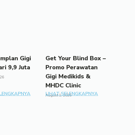
mplan Gigi
Get Your Blind Box –
ari 9,9 Juta
Promo Perawatan
Gigi Medikids &
026
MHDC Clinic
ELENGKAPNYA
LIHAT SELENGKAPNYA
August 1, 2026