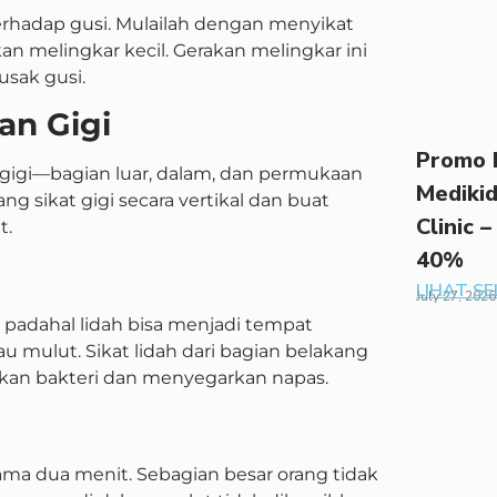
terhadap gusi. Mulailah dengan menyikat
an melingkar kecil. Gerakan melingkar ini
usak gusi.
an Gigi
Promo 
igi—bagian luar, dalam, dan permukaan
Mediki
g sikat gigi secara vertikal dan buat
Clinic –
t.
40%
LIHAT S
July 27, 2026
i, padahal lidah bisa menjadi tempat
mulut. Sikat lidah dari bagian belakang
an bakteri dan menyegarkan napas.
ama dua menit. Sebagian besar orang tidak