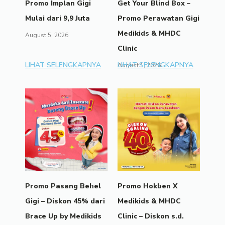
Promo Implan Gigi
Get Your Blind Box –
Mulai dari 9,9 Juta
Promo Perawatan Gigi
Medikids & MHDC
August 5, 2026
Clinic
LIHAT SELENGKAPNYA
LIHAT SELENGKAPNYA
August 1, 2026
Promo Pasang Behel
Promo Hokben X
Gigi – Diskon 45% dari
Medikids & MHDC
Brace Up by Medikids
Clinic – Diskon s.d.