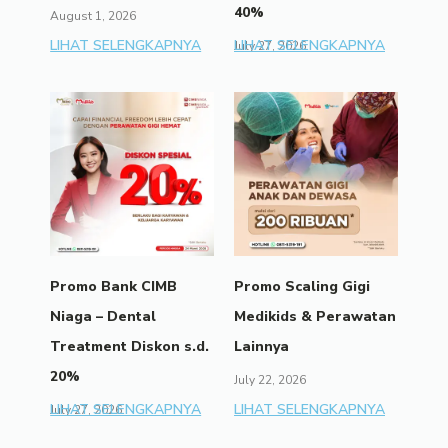
40%
August 1, 2026
LIHAT SELENGKAPNYA
LIHAT SELENGKAPNYA
July 27, 2026
Promo Bank CIMB
Promo Scaling Gigi
Niaga – Dental
Medikids & Perawatan
Treatment Diskon s.d.
Lainnya
20%
July 22, 2026
LIHAT SELENGKAPNYA
LIHAT SELENGKAPNYA
July 27, 2026