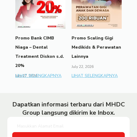
Promo Bank CIMB
Promo Scaling Gigi
Niaga – Dental
Medikids & Perawatan
Treatment Diskon s.d.
Lainnya
20%
July 22, 2026
LIHAT SELENGKAPNYA
LIHAT SELENGKAPNYA
July 27, 2026
Dapatkan informasi terbaru dari MHDC
Group langsung dikirim ke Inbox.