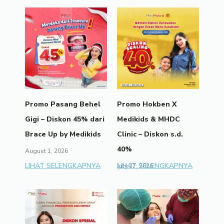
Promo Pasang Behel
Promo Hokben X
Gigi – Diskon 45% dari
Medikids & MHDC
Brace Up by Medikids
Clinic – Diskon s.d.
40%
August 1, 2026
LIHAT SELENGKAPNYA
LIHAT SELENGKAPNYA
July 27, 2026