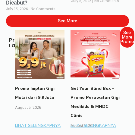
July 8, 2026
No Comments
Dicabut?
July 15, 2026
No Comments
See More
See
More
Promo
Promo
Lainnya
Promo Implan Gigi
Get Your Blind Box –
Mulai dari 9,9 Juta
Promo Perawatan Gigi
Medikids & MHDC
August 5, 2026
Clinic
LIHAT SELENGKAPNYA
LIHAT SELENGKAPNYA
August 1, 2026