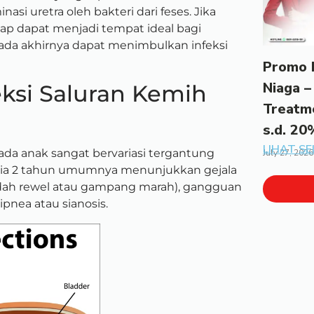
i uretra oleh bakteri dari feses. Jika
mbap dapat menjadi tempat ideal bagi
da akhirnya dapat menimbulkan infeksi
Promo 
Niaga –
feksi Saluran Kemih
Treatm
s.d. 20
LIHAT S
 pada anak sangat bervariasi tergantung
July 27, 2026
 usia 2 tahun umumnya menunjukkan gejala
(mudah rewel atau gampang marah), gangguan
pnea atau sianosis.