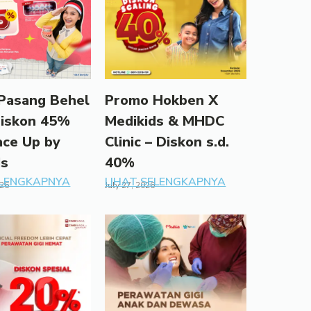
Pasang Behel
Promo Hokben X
Diskon 45%
Medikids & MHDC
ace Up by
Clinic – Diskon s.d.
ds
40%
ELENGKAPNYA
LIHAT SELENGKAPNYA
026
July 27, 2026