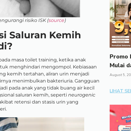
ngurangi risiko ISK (
source
)
si Saluran Kemih
di?
Promo I
ada masa toilet training, ketika anak
Mulai d
tuk menghindari mengompol. Kebiasaan
 kemih tertahan, aliran urin menjadi
August 5, 2
hirnya menimbulkan bakteriuria. Gangguan
i pada anak yang tidak buang air kecil
LIHAT S
gsional saluran kemih, seperti
neurogenic
kibat retensi dan stasis urin yang
ri.