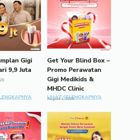
mplan Gigi
Get Your Blind Box –
ari 9,9 Juta
Promo Perawatan
Gigi Medikids &
026
MHDC Clinic
ELENGKAPNYA
LIHAT SELENGKAPNYA
August 1, 2026