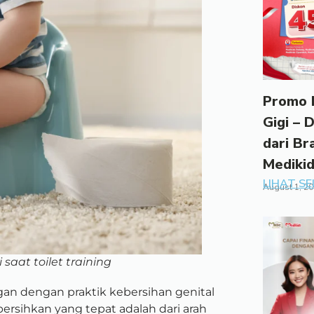
Promo 
Gigi – 
dari Br
Mediki
LIHAT S
August 1, 2
 saat toilet training
an dengan praktik kebersihan genital
rsihkan yang tepat adalah dari arah