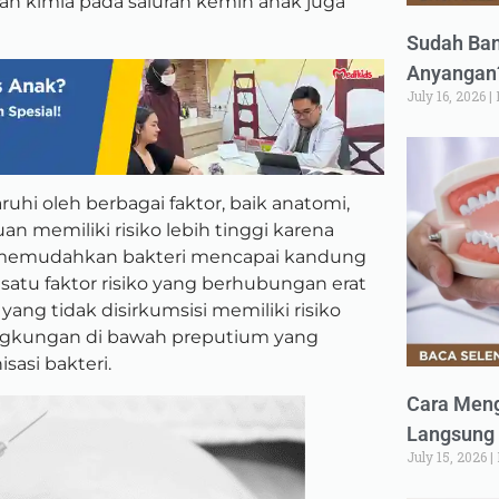
 dan kimia pada saluran kemih anak juga
Sudah Ban
Anyangan?
July 16, 2026
ruhi oleh berbagai faktor, baik anatomi,
n memiliki risiko lebih tinggi karena
a memudahkan bakteri mencapai kandung
 satu faktor risiko yang berhubungan erat
yang tidak disirkumsisi memiliki risiko
lingkungan di bawah preputium yang
asi bakteri.
Cara Meng
Langsung 
July 15, 2026