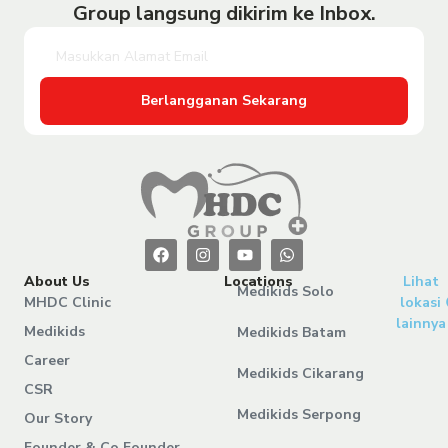
Group langsung dikirim ke Inbox.
Berlangganan Sekarang
About Us
Locations
Lihat
Medikids Solo
MHDC Clinic
lokasi
lainnya
Medikids
Medikids Batam
Career
Medikids Cikarang
CSR
Medikids Serpong
Our Story
Founder & Co Founder