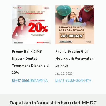
Promo Bank CIMB
Promo Scaling Gigi
Niaga – Dental
Medikids & Perawatan
Treatment Diskon s.d.
Lainnya
20%
July 22, 2026
LIHAT SELENGKAPNYA
LIHAT SELENGKAPNYA
July 27, 2026
Dapatkan informasi terbaru dari MHDC