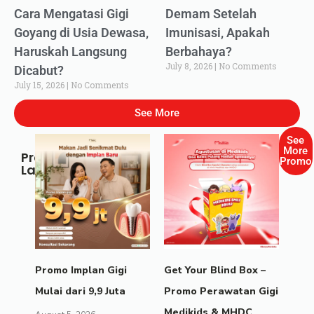
Cara Mengatasi Gigi
Demam Setelah
Goyang di Usia Dewasa,
Imunisasi, Apakah
Haruskah Langsung
Berbahaya?
July 8, 2026
No Comments
Dicabut?
July 15, 2026
No Comments
See More
See
More
Promo
Promo
Lainnya
Promo Implan Gigi
Get Your Blind Box –
Mulai dari 9,9 Juta
Promo Perawatan Gigi
Medikids & MHDC