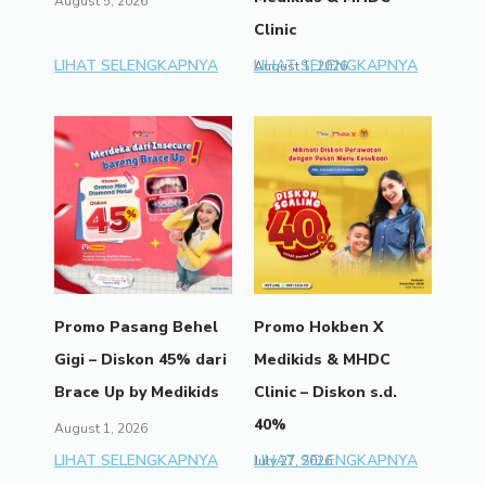
August 5, 2026
Clinic
LIHAT SELENGKAPNYA
LIHAT SELENGKAPNYA
August 1, 2026
Promo Pasang Behel
Promo Hokben X
Gigi – Diskon 45% dari
Medikids & MHDC
Brace Up by Medikids
Clinic – Diskon s.d.
40%
August 1, 2026
LIHAT SELENGKAPNYA
LIHAT SELENGKAPNYA
July 27, 2026