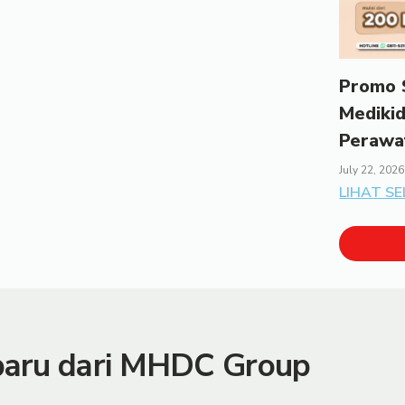
Promo S
Mediki
Perawa
July 22, 2026
LIHAT S
rbaru dari MHDC Group