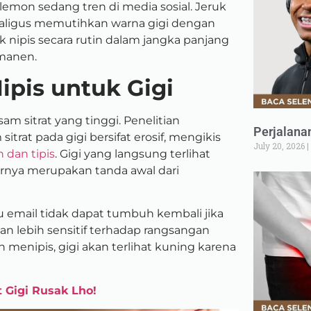
lemon sedang tren di media sosial. Jeruk
aligus memutihkan warna gigi dengan
 nipis secara rutin dalam jangka panjang
manen.
ipis untuk Gigi
m sitrat yang tinggi. Penelitian
Perjalana
rat pada gigi bersifat erosif, mengikis
July 20, 2026
 dan tipis
. Gigi yang langsung terlihat
arnya merupakan tanda awal dari
au email tidak dapat tumbuh kembali jika
an lebih sensitif terhadap rangsangan
h menipis, gigi akan terlihat kuning karena
 Gigi Rusak Lho!