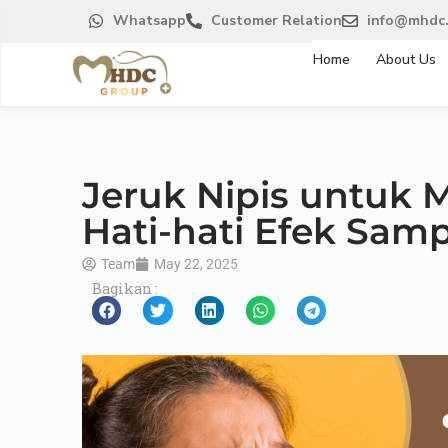
Whatsapp
Customer Relation
info@mhdc.
Home
About Us
Jeruk Nipis untuk 
Hati-hati Efek Sam
Team
May 22, 2025
Bagikan :