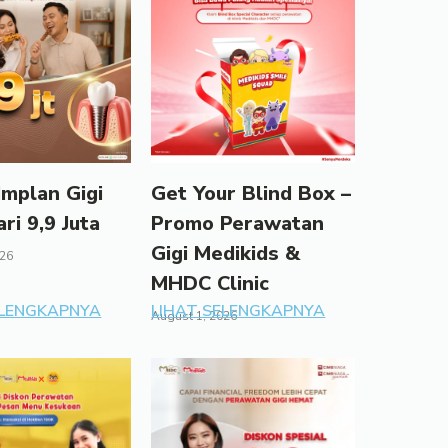
mplan Gigi
Get Your Blind Box –
ari 9,9 Juta
Promo Perawatan
Gigi Medikids &
026
MHDC Clinic
ELENGKAPNYA
LIHAT SELENGKAPNYA
August 1, 2026