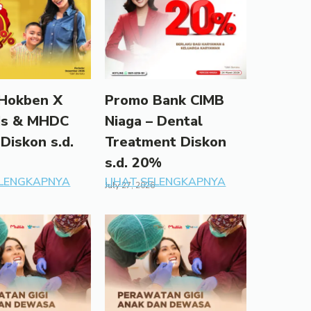
Hokben X
Promo Bank CIMB
ds & MHDC
Niaga – Dental
 Diskon s.d.
Treatment Diskon
s.d. 20%
ELENGKAPNYA
LIHAT SELENGKAPNYA
July 27, 2026