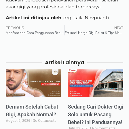
akar gigi yang profesional dan terpercaya.
Artikel ini ditinjau oleh
: drg. Laila Novprianti
PREVIOUS
NEXT
Manfaat dan Cara Penggunaan Benang Gigi (Dental Floss)
Estimasi Harga Gigi Palsu & Tips Memilih Jenis Gigi Palsu Lengkap!
Artikel Lainnya
Demam Setelah Cabut
Sedang Cari Dokter Gigi
Gigi, Apakah Normal?
Solo untuk Pasang
August 5, 2026
No Comments
Behel? Ini Panduannya!
July 30, 2026
No Comments