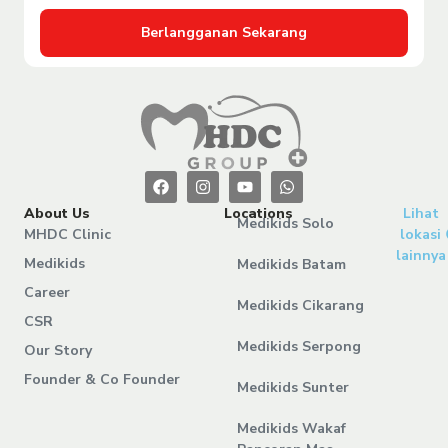
Berlangganan Sekarang
About Us
Locations
Lihat
Medikids Solo
MHDC Clinic
lokasi
lainnya
Medikids
Medikids Batam
Career
Medikids Cikarang
CSR
Medikids Serpong
Our Story
Founder & Co Founder
Medikids Sunter
Medikids Wakaf