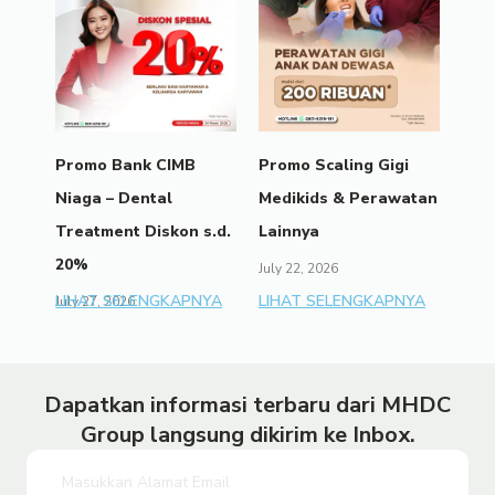
Promo Bank CIMB
Promo Scaling Gigi
Niaga – Dental
Medikids & Perawatan
Treatment Diskon s.d.
Lainnya
20%
July 22, 2026
LIHAT SELENGKAPNYA
LIHAT SELENGKAPNYA
July 27, 2026
Dapatkan informasi terbaru dari MHDC
Group langsung dikirim ke Inbox.