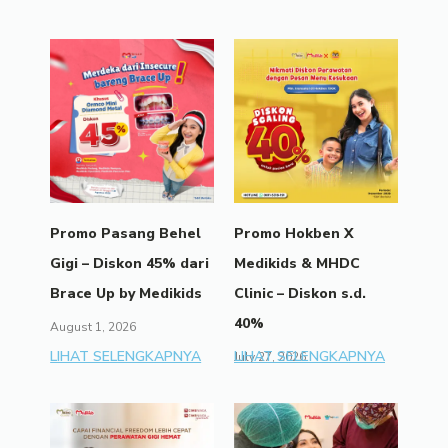
Promo Pasang Behel
Promo Hokben X
Gigi – Diskon 45% dari
Medikids & MHDC
Brace Up by Medikids
Clinic – Diskon s.d.
40%
August 1, 2026
LIHAT SELENGKAPNYA
LIHAT SELENGKAPNYA
July 27, 2026