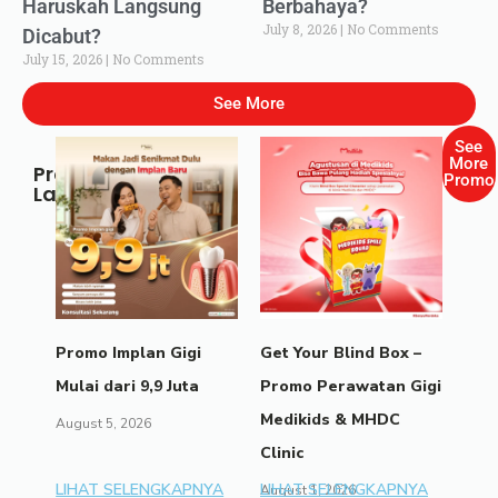
Haruskah Langsung
Berbahaya?
July 8, 2026
No Comments
Dicabut?
July 15, 2026
No Comments
See More
See
More
Promo
Promo
Lainnya
Promo Implan Gigi
Get Your Blind Box –
Mulai dari 9,9 Juta
Promo Perawatan Gigi
Medikids & MHDC
August 5, 2026
Clinic
LIHAT SELENGKAPNYA
LIHAT SELENGKAPNYA
August 1, 2026