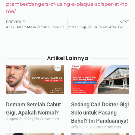
ptember/dangers-of-using-a-plaque-scraper-at-ho
me/
PREVIOUS
NEXT
Anak Dalam Masa Pertumbuhan? Cek Kesehatan Gigi Susunya!
Implan Gigi, Solusi Terkini Atasi Gigi Ompong, Aman di Kantong!
Artikel Lainnya
Demam Setelah Cabut
Sedang Cari Dokter Gigi
Gigi, Apakah Normal?
Solo untuk Pasang
August 5, 2026
No Comments
Behel? Ini Panduannya!
July 30, 2026
No Comments