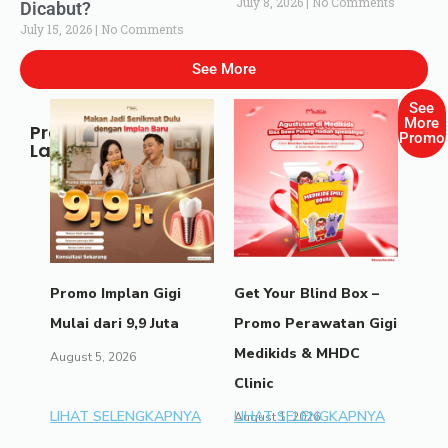
July 8, 2026
No Comments
Dicabut?
July 15, 2026
No Comments
See More
See
More
Promo
Promo
Lainnya
Promo Implan Gigi
Get Your Blind Box –
Mulai dari 9,9 Juta
Promo Perawatan Gigi
Medikids & MHDC
August 5, 2026
Clinic
LIHAT SELENGKAPNYA
LIHAT SELENGKAPNYA
August 1, 2026