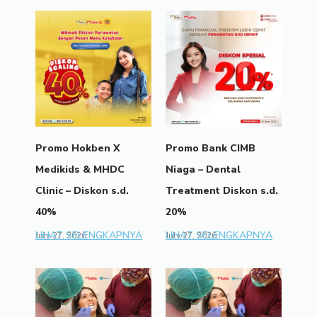
Promo Hokben X
Promo Bank CIMB
Medikids & MHDC
Niaga – Dental
Clinic – Diskon s.d.
Treatment Diskon s.d.
40%
20%
LIHAT SELENGKAPNYA
LIHAT SELENGKAPNYA
July 27, 2026
July 27, 2026