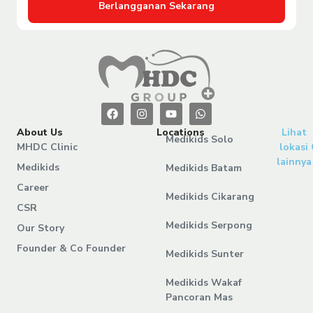
Berlangganan Sekarang
About Us
Locations
Lihat
Medikids Solo
MHDC Clinic
lokasi
lainnya
Medikids
Medikids Batam
Career
Medikids Cikarang
CSR
Medikids Serpong
Our Story
Founder & Co Founder
Medikids Sunter
Medikids Wakaf
Pancoran Mas