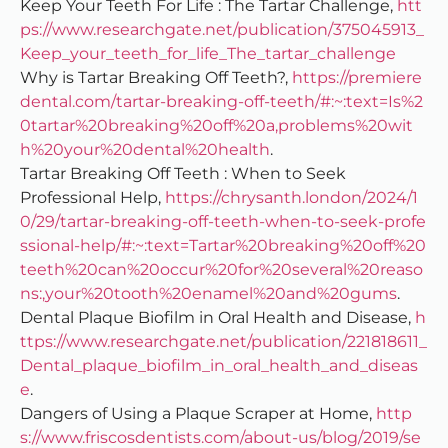
Keep Your Teeth For Life : The Tartar Challenge,
htt
ps://www.researchgate.net/publication/375045913_
Keep_your_teeth_for_life_The_tartar_challenge
Why is Tartar Breaking Off Teeth?,
https://premiere
dental.com/tartar-breaking-off-teeth/#:~:text=Is%2
0tartar%20breaking%20off%20a,problems%20wit
h%20your%20dental%20health
.
Tartar Breaking Off Teeth : When to Seek
Professional Help,
https://chrysanth.london/2024/1
0/29/tartar-breaking-off-teeth-when-to-seek-profe
ssional-help/#:~:text=Tartar%20breaking%20off%20
teeth%20can%20occur%20for%20several%20reaso
ns:,your%20tooth%20enamel%20and%20gums
.
Dental Plaque Biofilm in Oral Health and Disease,
h
ttps://www.researchgate.net/publication/221818611_
Dental_plaque_biofilm_in_oral_health_and_diseas
e
.
Dangers of Using a Plaque Scraper at Home,
http
s://www.friscosdentists.com/about-us/blog/2019/se