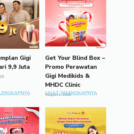
mplan Gigi
Get Your Blind Box –
ari 9,9 Juta
Promo Perawatan
Gigi Medikids &
026
MHDC Clinic
ELENGKAPNYA
LIHAT SELENGKAPNYA
August 1, 2026