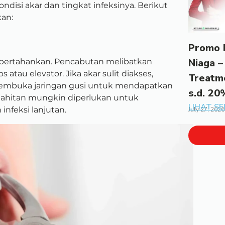
ndisi akar dan tingkat infeksinya. Berikut
an:
Promo 
Niaga –
 dipertahankan. Pencabutan melibatkan
atau elevator. Jika akar sulit diakses,
Treatm
membuka jaringan gusi untuk mendapatkan
s.d. 20
 jahitan mungkin diperlukan untuk
LIHAT S
feksi lanjutan.
July 27, 2026