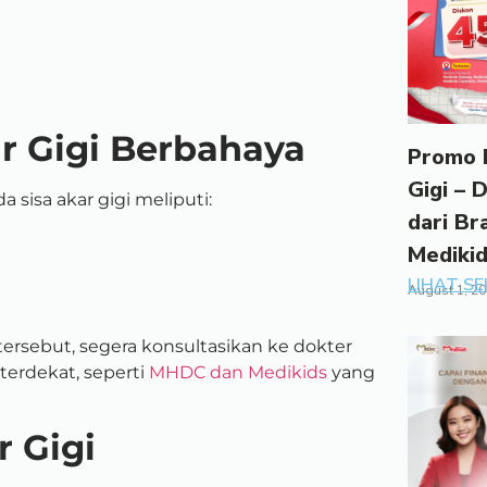
r Gigi Berbahaya
Promo 
Gigi – 
sisa akar gigi meliputi:
dari Br
Mediki
LIHAT S
August 1, 2
tersebut, segera konsultasikan ke dokter
 terdekat, seperti
MHDC dan Medikids
yang
 Gigi