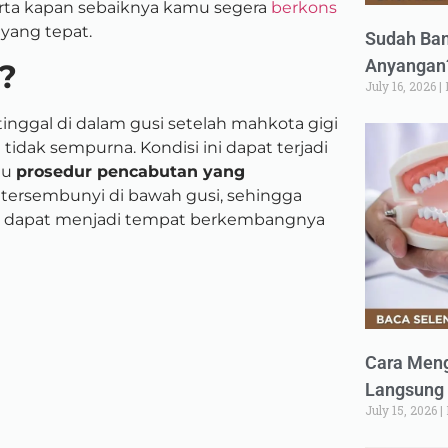
 serta kapan sebaiknya kamu segera
berkons
yang tepat.
Sudah Ban
Anyangan?
i?
July 16, 2026
rtinggal di dalam gusi setelah mahkota gigi
dak sempurna. Kondisi ini dapat terjadi
tau
prosedur pencabutan yang
ali tersembunyi di bawah gusi, sehingga
amun dapat menjadi tempat berkembangnya
Cara Meng
Langsung 
July 15, 2026