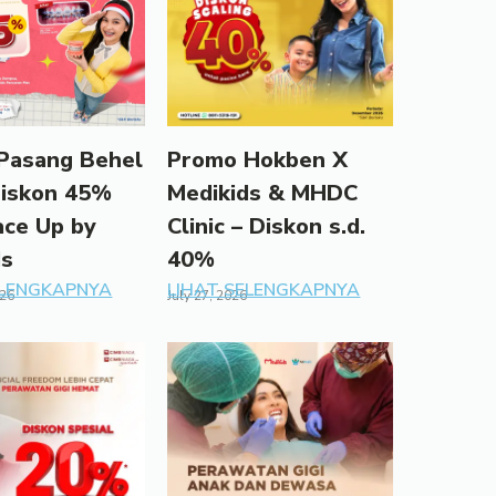
Pasang Behel
Promo Hokben X
Diskon 45%
Medikids & MHDC
ace Up by
Clinic – Diskon s.d.
ds
40%
ELENGKAPNYA
LIHAT SELENGKAPNYA
026
July 27, 2026