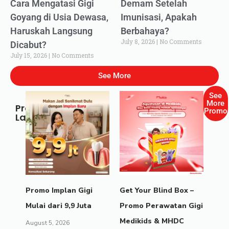
Cara Mengatasi Gigi
Demam Setelah
Goyang di Usia Dewasa,
Imunisasi, Apakah
Haruskah Langsung
Berbahaya?
July 8, 2026
No Comments
Dicabut?
July 15, 2026
No Comments
See More
See
More
Promo
Promo
Lainnya
Promo Implan Gigi
Get Your Blind Box –
Mulai dari 9,9 Juta
Promo Perawatan Gigi
Medikids & MHDC
August 5, 2026