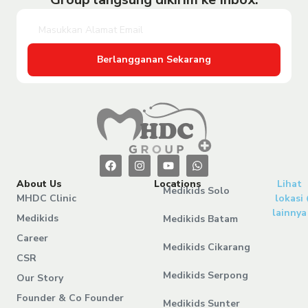
Berlangganan Sekarang
About Us
Locations
Lihat
Medikids Solo
MHDC Clinic
lokasi
lainnya
Medikids
Medikids Batam
Career
Medikids Cikarang
CSR
Medikids Serpong
Our Story
Founder & Co Founder
Medikids Sunter