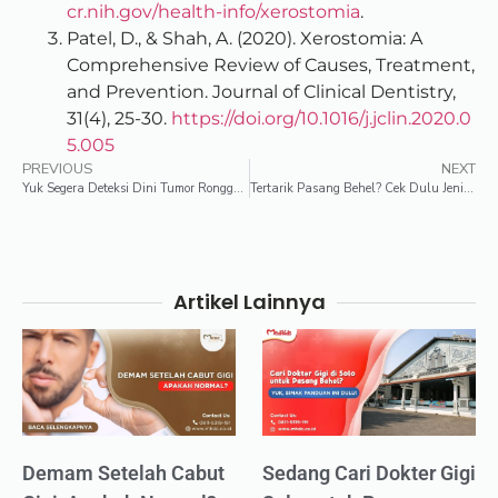
cr.nih.gov/health-info/xerostomia
.
Patel, D., & Shah, A. (2020). Xerostomia: A
Comprehensive Review of Causes, Treatment,
and Prevention. Journal of Clinical Dentistry,
31(4), 25-30.
https://doi.org/10.1016/j.jclin.2020.0
5.005
PREVIOUS
NEXT
Yuk Segera Deteksi Dini Tumor Rongga Mulut!
Tertarik Pasang Behel? Cek Dulu Jenis dan Harga Behel Gigi Berikut!
Artikel Lainnya
Demam Setelah Cabut
Sedang Cari Dokter Gigi