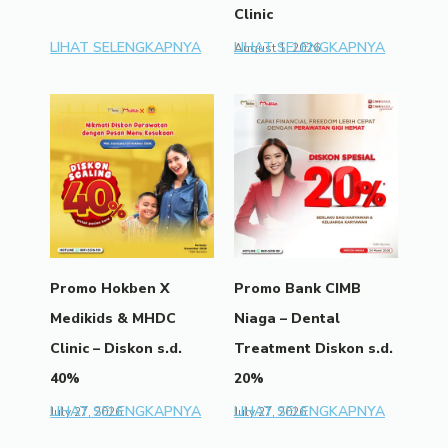
Clinic
LIHAT SELENGKAPNYA
LIHAT SELENGKAPNYA
August 1, 2026
Promo Hokben X
Promo Bank CIMB
Medikids & MHDC
Niaga – Dental
Clinic – Diskon s.d.
Treatment Diskon s.d.
40%
20%
LIHAT SELENGKAPNYA
LIHAT SELENGKAPNYA
July 27, 2026
July 27, 2026