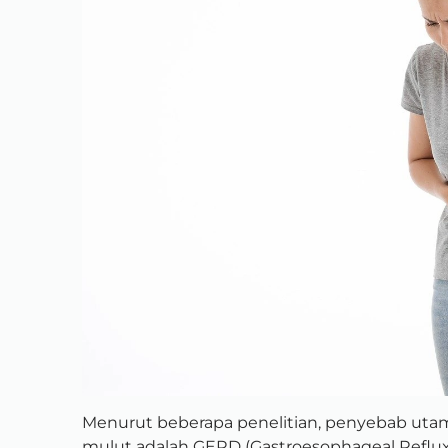
Menurut beberapa penelitian, penyebab uta
mulut adalah GERD (Gastroesophageal Reflux D