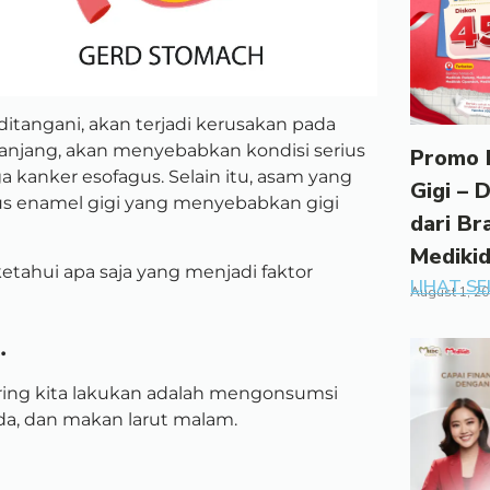
itangani, akan terjadi kerusakan pada
panjang, akan menyebabkan kondisi serius
Promo 
a kanker esofagus. Selain itu, asam yang
Gigi – 
s enamel gigi yang menyebabkan gigi
dari Br
Mediki
ketahui apa saja yang menjadi faktor
LIHAT S
August 1, 2
.
ing kita lakukan adalah
mengonsumsi
a, dan makan larut malam.