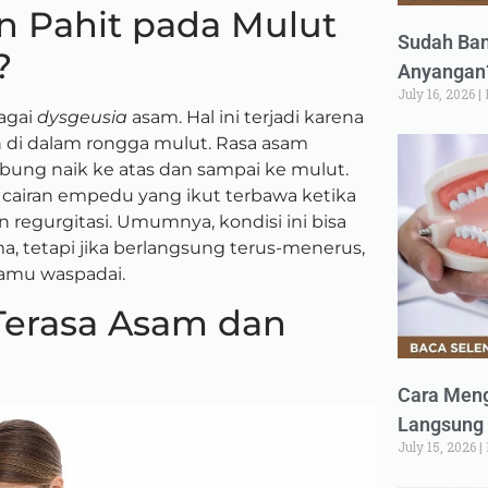
 Pahit pada Mulut
Sudah Ban
?
Anyangan?
July 16, 2026
bagai
dysgeusia
asam. Hal ini terjadi karena
n di dalam rongga mulut. Rasa asam
bung naik ke atas dan sampai ke mulut.
 cairan empedu yang ikut terbawa ketika
n regurgitasi. Umumnya, kondisi ini bisa
a, tetapi jika berlangsung terus-menerus,
kamu waspadai.
Terasa Asam dan
Cara Meng
Langsung 
July 15, 2026