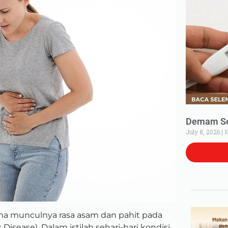
Demam Set
July 8, 2026
N
ma munculnya rasa asam dan pahit pada
isease). Dalam istilah sehari-hari kondisi