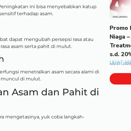
Peningkatan ini bisa menyebabkan katup
nsitif terhadap asam.
Promo 
Niaga –
 obat dapat mengubah persepsi rasa atau
Treatm
rasa asam serta pahit di mulut.
s.d. 20
h
LIHAT S
July 27, 2026
berfungsi menetralkan asam secara alami di
a muncul di mulut.
an Asam dan Pahit di
ra mengetasinya, yuk coba langkah-