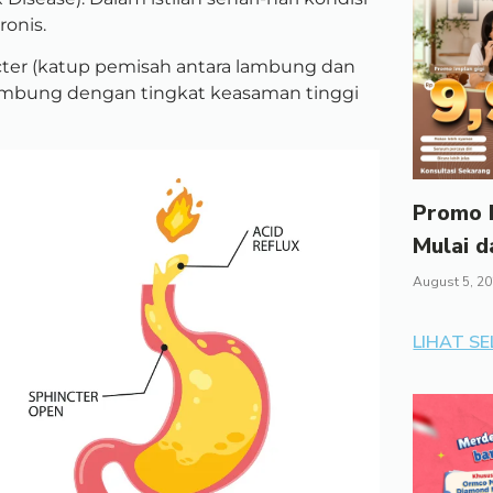
onis.
cter (katup pemisah antara lambung dan
ambung dengan tingkat keasaman tinggi
Promo I
Mulai d
August 5, 2
LIHAT S