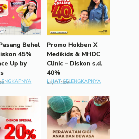
Pasang Behel
Promo Hokben X
Diskon 45%
Medikids & MHDC
ace Up by
Clinic – Diskon s.d.
ds
40%
ELENGKAPNYA
LIHAT SELENGKAPNYA
026
July 27, 2026