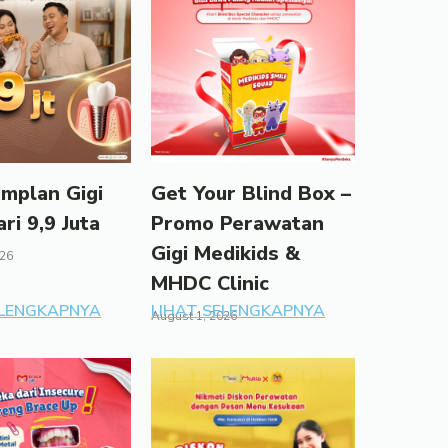
mplan Gigi
Get Your Blind Box –
ari 9,9 Juta
Promo Perawatan
Gigi Medikids &
026
MHDC Clinic
ELENGKAPNYA
LIHAT SELENGKAPNYA
August 1, 2026