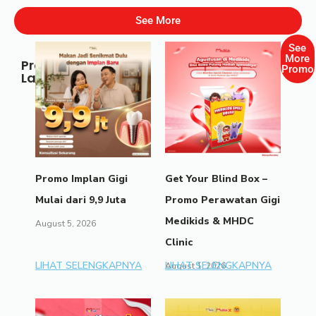
See More
See
More
Promo
Promo
Lainnya
Promo Implan Gigi
Get Your Blind Box –
Mulai dari 9,9 Juta
Promo Perawatan Gigi
Medikids & MHDC
August 5, 2026
Clinic
LIHAT SELENGKAPNYA
LIHAT SELENGKAPNYA
August 1, 2026