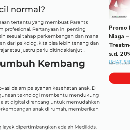
cil normal?
asaan tertentu yang membuat Parents
Promo 
m profesional. Pertanyaan ini penting
Niaga –
ih sesuai tahap perkembangan dan mana
n dari psikolog, kita bisa lebih tenang dan
Treatm
 atau justru perlu ditindaklanjuti.
s.d. 20
 Tumbuh Kembang
LIHAT S
July 27, 2026
asi dalam pelayanan kesehatan anak. Di
ggunaan teknologi membantu mendukung
an alat digital dirancang untuk memudahkan
erkembangan anak di rumah, memberikan
 layak dipertimbangkan adalah Medikids.