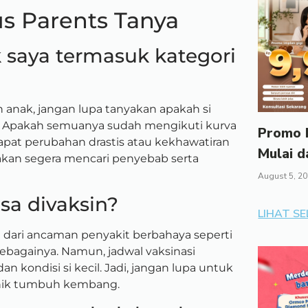
us Parents Tanya
 saya termasuk kategori
 anak, jangan lupa tanyakan apakah si
t. Apakah semuanya sudah mengikuti kurva
Promo I
apat perubahan drastis atau kekhawatiran
Mulai d
akan segera mencari penyebab serta
August 5, 2
sa divaksin?
LIHAT S
l dari ancaman penyakit berbahaya seperti
 sebagainya. Namun, jadwal vaksinasi
an kondisi si kecil. Jadi, jangan lupa untuk
inik tumbuh kembang.