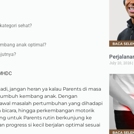
kategori sehat?
embang anak optimal?
njutnya?
Perjalana
July 20, 2026
 MHDC
adi, jangan heran ya kalau Parents di masa
tumbuh kembang anak. Dengan
ih awal masalah pertumbuhan yang dihadapi
uan bicara, hingga perkembangan motorik
ing untuk Parents rutin berkunjung ke
rogress si kecil berjalan optimal sesuai