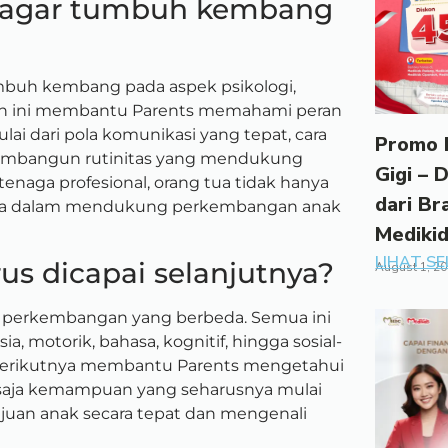
a agar tumbuh kembang
umbuh kembang pada aspek psikologi,
yaan ini membantu Parents memahami peran
ulai dari pola komunikasi yang tepat, cara
Promo 
membangun rutinitas yang mendukung
Gigi – 
tenaga profesional, orang tua tidak hanya
dari Br
tama dalam mendukung perkembangan anak
Mediki
LIHAT S
us dicapai selanjutnya?
August 1, 2
n perkembangan yang berbeda. Semua ini
ia, motorik, bahasa, kognitif, hingga sosial-
berikutnya membantu Parents mengetahui
 saja kemampuan yang seharusnya mulai
juan anak secara tepat dan mengenali