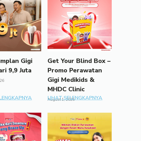
mplan Gigi
Get Your Blind Box –
ari 9,9 Juta
Promo Perawatan
Gigi Medikids &
026
MHDC Clinic
ELENGKAPNYA
LIHAT SELENGKAPNYA
August 1, 2026