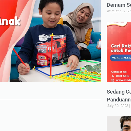
Demam Set
August 5, 202
Sedang Ca
Panduann
July 30, 2026