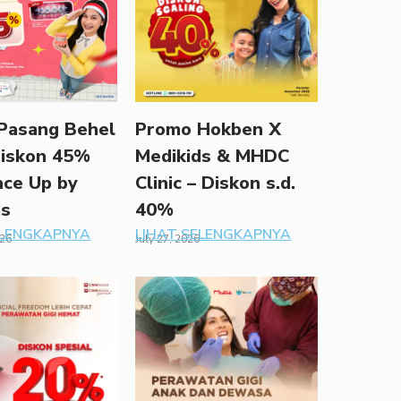
Pasang Behel
Promo Hokben X
Diskon 45%
Medikids & MHDC
ace Up by
Clinic – Diskon s.d.
ds
40%
ELENGKAPNYA
LIHAT SELENGKAPNYA
026
July 27, 2026