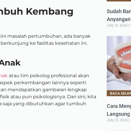
Tumbuh Kembang
Sudah Ban
Anyangan?
July 16, 2026
 dini masalah pertumbuhan, ada banyak
berkunjung ke fasilitas kesehatan ini.
 Anak
anak
atau tim psikolog profesional akan
 aspek perkembangan lainnya seperti
ts akan mendapatkan gambaran lengkap
fisik atau pun psikologisnya.
Dari sini, kita
apa saja yang dibutuhkan agar tumbuh
Cara Meng
Langsung 
July 15, 2026