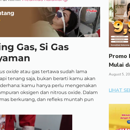
ng Gas, Si Gas
Nyaman
Promo I
Mulai d
ous oxide
atau gas tertawa sudah lama
August 5, 2
pi tenang saja, bukan berarti kamu akan
 sederhana: kamu hanya perlu mengenakan
LIHAT S
campuran oksigen dan nitrous oxide. Dalam
emas berkurang, dan refleks muntah pun