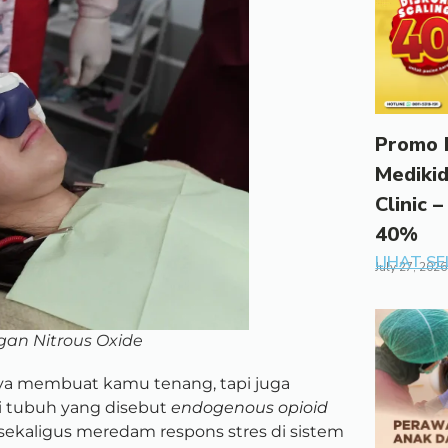
Promo 
Mediki
Clinic –
40%
LIHAT S
July 27, 2026
gan Nitrous Oxide
ya membuat kamu tenang, tapi juga
i tubuh yang disebut
endogenous opioid
 sekaligus meredam respons stres di sistem