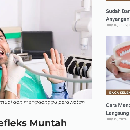
Sudah Ban
Anyangan?
July 16, 2026
 mual dan mengganggu perawatan
Cara Meng
Langsung 
July 15, 2026
efleks Muntah