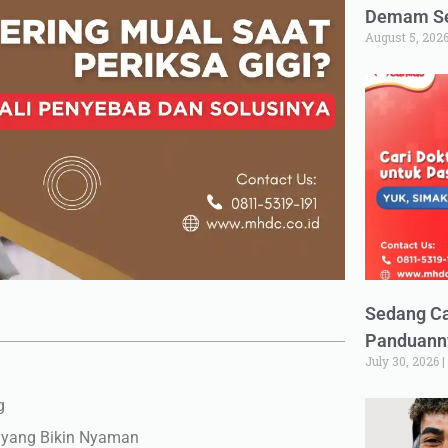
Demam Set
August 5, 202
Sedang Ca
Panduann
July 30, 2026
g
 yang Bikin Nyaman