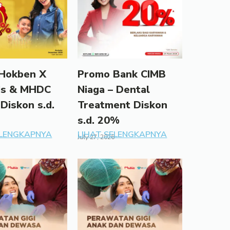
Hokben X
Promo Bank CIMB
ds & MHDC
Niaga – Dental
 Diskon s.d.
Treatment Diskon
s.d. 20%
ELENGKAPNYA
LIHAT SELENGKAPNYA
July 27, 2026