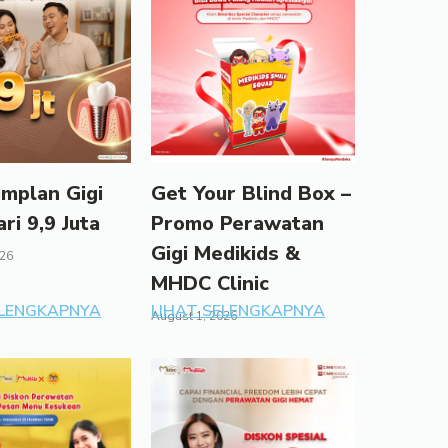
mplan Gigi
Get Your Blind Box –
ari 9,9 Juta
Promo Perawatan
Gigi Medikids &
026
MHDC Clinic
ELENGKAPNYA
LIHAT SELENGKAPNYA
August 1, 2026