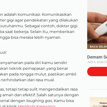
kan adalah komunikasi. Komunikasikan
er gigi agar pendekatan yang dilakukan
ebutuhanmu. Sebagai contoh, dokter gigi
aba saat bekerja. Selain itu, memberikan
ingga bisa merasa lebih nyaman.
ual
Demam Set
July 8, 2026
N
nyamanan pada diri kamu sendiri
ukan teknik pernapasan yang benar
akan pada rongga mulut, pastikan ambil
terhindarkan dari rasa mual.
s, tetapi tetap sulit mengendalikan rasa
g aman dan efektif. Salah satunya dengan
ikenal dengan
laughing gas
. Kamu bisa
 di klinik
Medikids Karawang
.