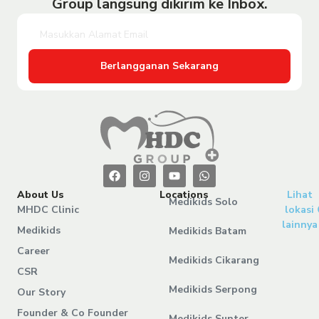
Group langsung dikirim ke Inbox.
Berlangganan Sekarang
About Us
Locations
Lihat
Medikids Solo
MHDC Clinic
lokasi
lainnya
Medikids
Medikids Batam
Career
Medikids Cikarang
CSR
Medikids Serpong
Our Story
Founder & Co Founder
Medikids Sunter