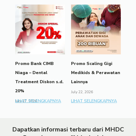
Promo Bank CIMB
Promo Scaling Gigi
Niaga – Dental
Medikids & Perawatan
Treatment Diskon s.d.
Lainnya
20%
July 22, 2026
LIHAT SELENGKAPNYA
LIHAT SELENGKAPNYA
July 27, 2026
Dapatkan informasi terbaru dari MHDC