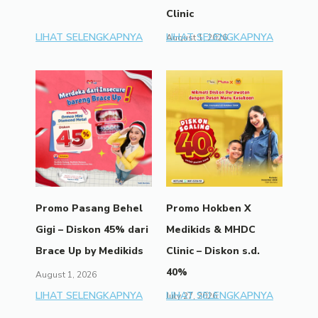
Clinic
LIHAT SELENGKAPNYA
LIHAT SELENGKAPNYA
August 1, 2026
Promo Pasang Behel
Promo Hokben X
Gigi – Diskon 45% dari
Medikids & MHDC
Brace Up by Medikids
Clinic – Diskon s.d.
40%
August 1, 2026
LIHAT SELENGKAPNYA
LIHAT SELENGKAPNYA
July 27, 2026