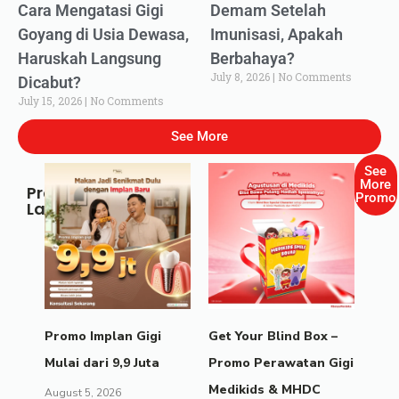
Cara Mengatasi Gigi
Demam Setelah
Goyang di Usia Dewasa,
Imunisasi, Apakah
Haruskah Langsung
Berbahaya?
July 8, 2026
No Comments
Dicabut?
July 15, 2026
No Comments
See More
See
More
Promo
Promo
Lainnya
Promo Implan Gigi
Get Your Blind Box –
Mulai dari 9,9 Juta
Promo Perawatan Gigi
Medikids & MHDC
August 5, 2026