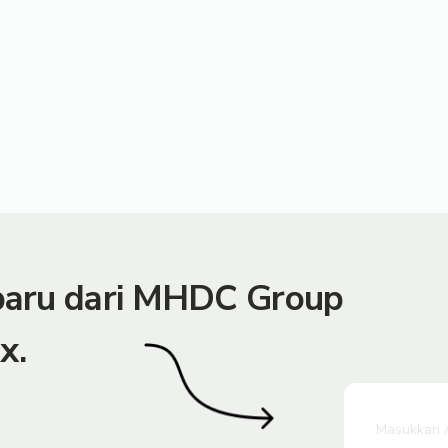
rbaru dari MHDC Group
x.