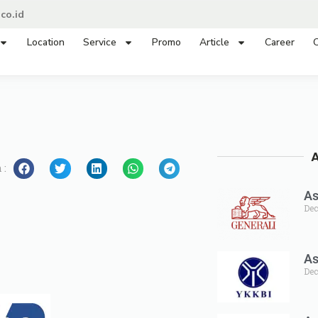
co.id
Location
Service
Promo
Article
Career
C
 :
As
Dec
As
Dec