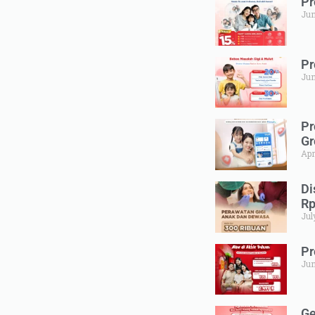
Pr
Jun
Pr
Jun
Pr
Gr
Apr
Di
Rp
Jul
Pr
Jun
Ge