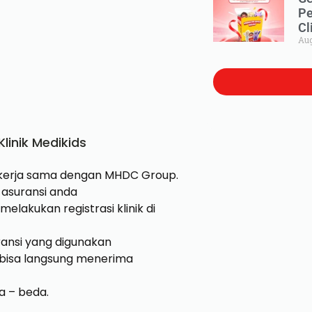
Pe
Cl
Aug
linik Medikids
bekerja sama dengan MHDC Group.
asuransi anda
elakukan registrasi klinik di
uransi yang digunakan
 bisa langsung menerima
a – beda.