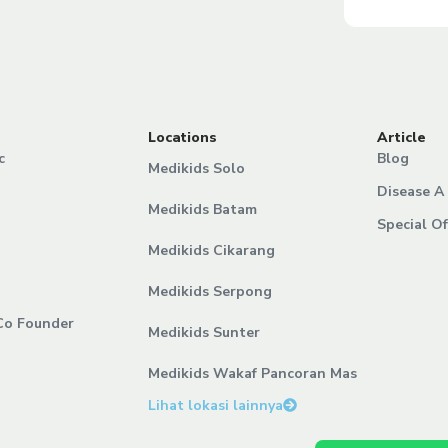
Locations
Article
c
Blog
Medikids Solo
Disease A 
Medikids Batam
Special Of
Medikids Cikarang
Medikids Serpong
Co Founder
Medikids Sunter
Medikids Wakaf Pancoran Mas
Lihat lokasi lainnya