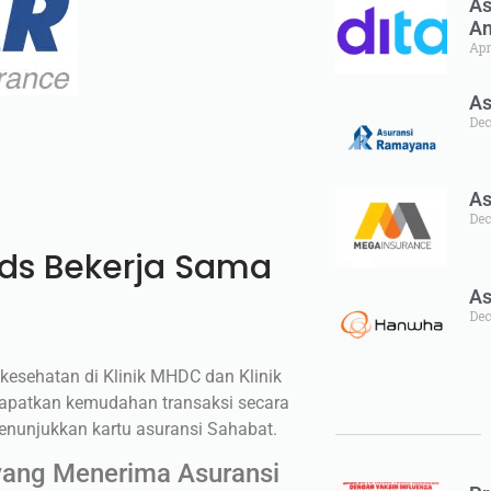
As
An
Apr
As
Dec
As
Dec
ids Bekerja Sama
As
Dec
esehatan di Klinik MHDC dan Klinik
apatkan kemudahan transaksi secara
enunjukkan kartu asuransi Sahabat.
yang Menerima Asuransi