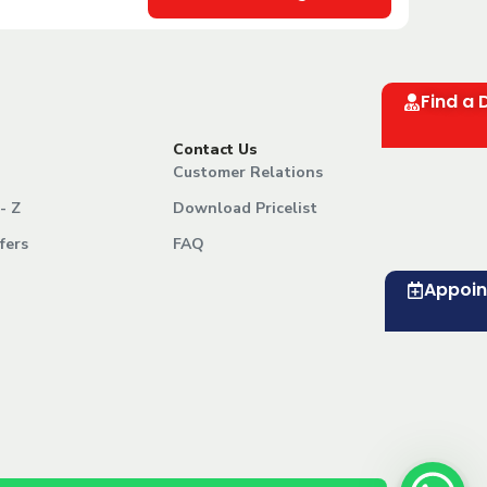
Find a 
Contact Us
Customer Relations
- Z
Download Pricelist
fers
FAQ
Appoi