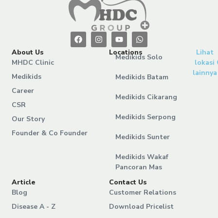
About Us
Locations
Lihat
Medikids Solo
MHDC Clinic
lokasi
lainnya
Medikids
Medikids Batam
Career
Medikids Cikarang
CSR
Medikids Serpong
Our Story
Founder & Co Founder
Medikids Sunter
Medikids Wakaf
Pancoran Mas
Article
Contact Us
Blog
Customer Relations
Disease A - Z
Download Pricelist