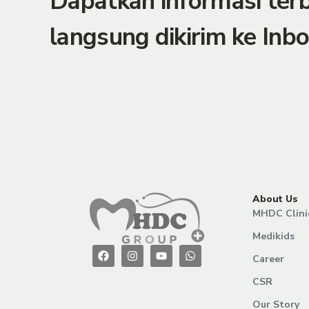
Dapatkan informasi te
langsung dikirim ke Inbo
About Us
MHDC Clini
Medikids
Career
CSR
Our Story