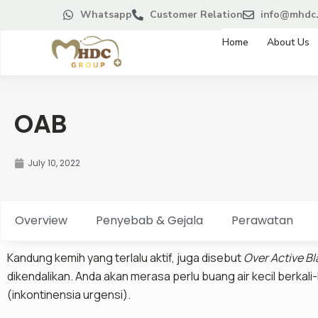
Whatsapp
Customer Relation
info@mhdc.
Home
About Us
OAB
July 10, 2022
Overview
Penyebab & Gejala
Perawatan
Kandung kemih yang terlalu aktif, juga disebut
Over Active B
dikendalikan. Anda akan merasa perlu buang air kecil berkali-
(inkontinensia urgensi).