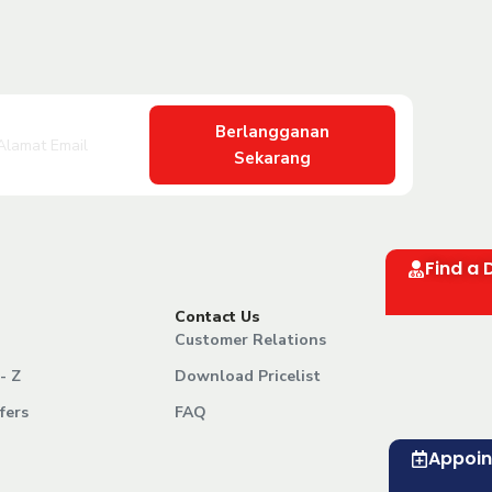
Berlangganan
Sekarang
Find a 
Contact Us
Customer Relations
- Z
Download Pricelist
fers
FAQ
Appoi