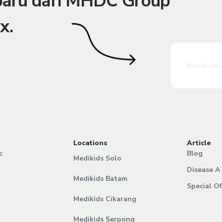
rbaru dari MHDC Group
x.
Locations
Article
c
Blog
Medikids Solo
Disease A 
Medikids Batam
Special Of
Medikids Cikarang
Medikids Serpong