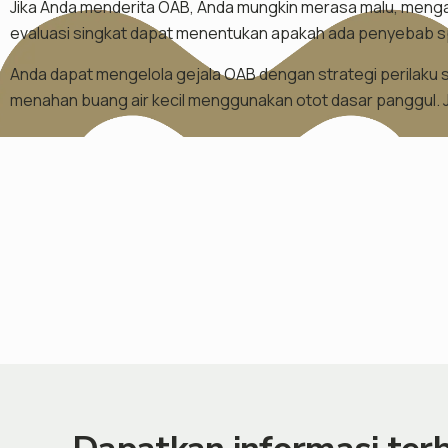
Jika Anda menderita OAB, Anda mungkin merasa malu, mengas
evaluasi singkat dapat menentukan apakah ada penyebab spe
Anda dapat mengelola gejala OAB dengan strategi perilaku s
menahan buang air kecil menggunakan otot dasar panggul. Ji