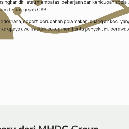
ingkan diri, atau membatasi pekerjaan dan kehidupan sosial 
sifik dari gejala OAB.
ederhana, seperti perubahan pola makan, buang air kecil yang
ka upaya awal ini tidak cukup membantu penyakit ini, perawa