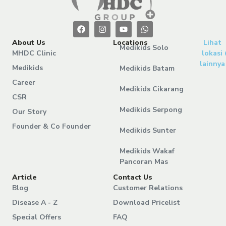
About Us
Locations
Lihat
Medikids Solo
MHDC Clinic
lokasi
lainnya
Medikids
Medikids Batam
Career
Medikids Cikarang
CSR
Medikids Serpong
Our Story
Founder & Co Founder
Medikids Sunter
Medikids Wakaf
Pancoran Mas
Article
Contact Us
Blog
Customer Relations
Disease A - Z
Download Pricelist
Special Offers
FAQ