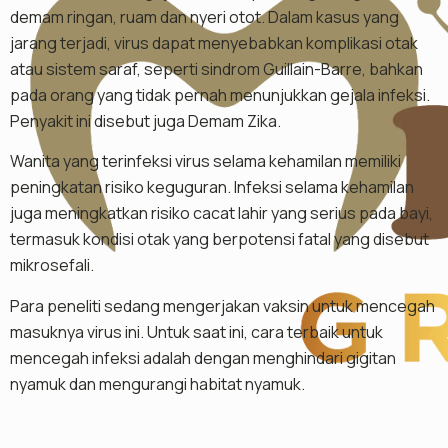
demam ringan, ruam dan nyeri otot. Dalam kasus yang
jarang terjadi, virus dapat menyebabkan komplikasi otak
atau sistem saraf, seperti sindrom Guillain-Barre, bahkan
pada orang yang tidak pernah menunjukkan gejala infeksi.
Penyakit ini disebut juga Demam Zika.
Wanita yang terinfeksi virus selama kehamilan memiliki
peningkatan risiko keguguran. Infeksi selama kehamilan
juga meningkatkan risiko cacat lahir yang serius pada bayi,
termasuk kondisi otak yang berpotensi fatal yang disebut
mikrosefali.
Para peneliti sedang mengerjakan vaksin untuk mencegah
masuknya virus ini. Untuk saat ini, cara terbaik untuk
mencegah infeksi adalah dengan menghindari gigitan
nyamuk dan mengurangi habitat nyamuk.