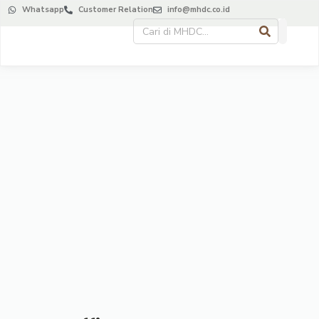
Whatsapp
Customer Relation
info@mhdc.co.id
About Us
Contact Us