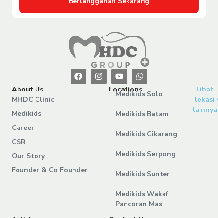
Berlangganan Sekarang
About Us
Locations
Lihat
Medikids Solo
MHDC Clinic
lokasi
lainnya
Medikids
Medikids Batam
Career
Medikids Cikarang
CSR
Medikids Serpong
Our Story
Founder & Co Founder
Medikids Sunter
Medikids Wakaf
Pancoran Mas