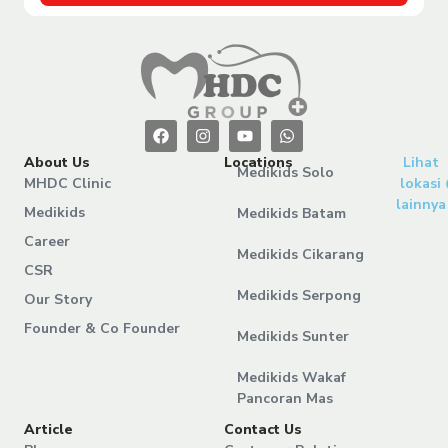
About Us
Locations
Lihat
Medikids Solo
MHDC Clinic
lokasi
lainnya
Medikids
Medikids Batam
Career
Medikids Cikarang
CSR
Medikids Serpong
Our Story
Founder & Co Founder
Medikids Sunter
Medikids Wakaf
Pancoran Mas
Article
Contact Us