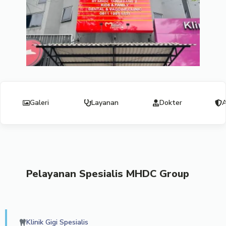
Galeri
Layanan
Dokter
A
Pelayanan Spesialis MHDC Group
Klinik Gigi Spesialis