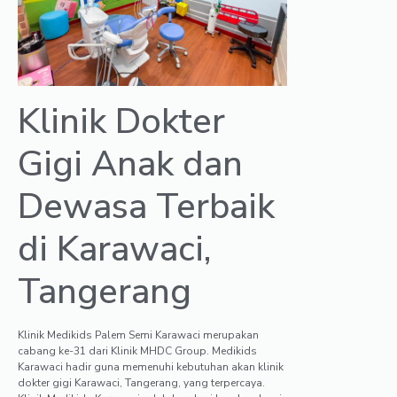
Klinik Dokter
Gigi Anak dan
Dewasa Terbaik
di Karawaci,
Tangerang
Klinik Medikids Palem Semi Karawaci merupakan
cabang ke-31 dari Klinik MHDC Group. Medikids
Karawaci hadir guna memenuhi kebutuhan akan klinik
dokter gigi Karawaci, Tangerang, yang terpercaya.