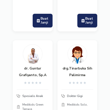
Buat
Buat
Janji
Janji
dr. Guntur
drg.Tinarbuka Sih
Grafiyanto, Sp.A
Palimirma
★
★
★
★
★
★
★
★
★
★
Spesialis Anak
Dokter Gigi
Medikids Green
Medikids Solo,
Terrace,