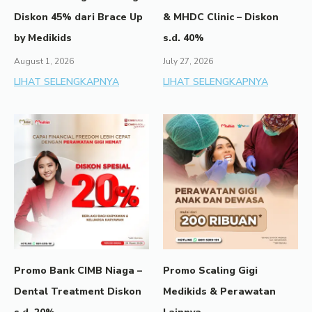
Diskon 45% dari Brace Up
& MHDC Clinic – Diskon
by Medikids
s.d. 40%
August 1, 2026
July 27, 2026
LIHAT SELENGKAPNYA
LIHAT SELENGKAPNYA
Promo Bank CIMB Niaga –
Promo Scaling Gigi
Dental Treatment Diskon
Medikids & Perawatan