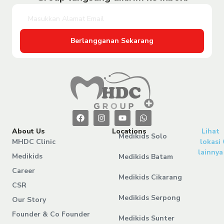
Berlangganan Sekarang
About Us
Locations
Lihat
Medikids Solo
MHDC Clinic
lokasi
lainnya
Medikids
Medikids Batam
Career
Medikids Cikarang
CSR
Medikids Serpong
Our Story
Founder & Co Founder
Medikids Sunter