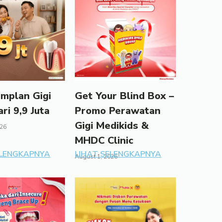
mplan Gigi
Get Your Blind Box –
ari 9,9 Juta
Promo Perawatan
Gigi Medikids &
026
MHDC Clinic
ELENGKAPNYA
LIHAT SELENGKAPNYA
August 1, 2026