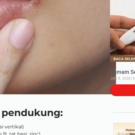
Demam Set
July 8, 2026
N
r pendukung:
 vertikal)
, zat besi, zinc)