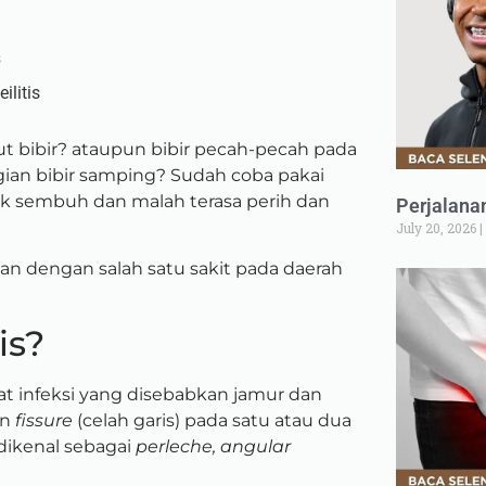
s
ilitis
 bibir? ataupun bibir pecah-pecah pada
gian bibir samping? Sudah coba pakai
ak sembuh dan malah terasa perih dan
Perjalana
July 20, 2026
an dengan salah satu sakit pada daerah
is?
at infeksi yang disebabkan jamur dan
an
fissure
(celah garis) pada satu atau dua
g dikenal sebagai
perleche, angular