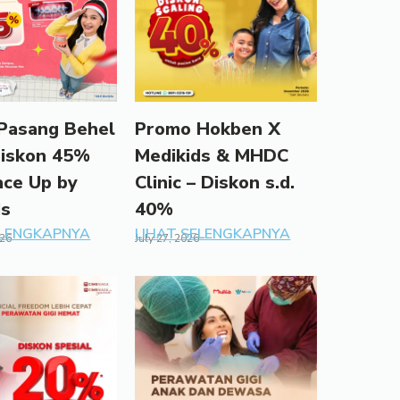
Pasang Behel
Promo Hokben X
Diskon 45%
Medikids & MHDC
ace Up by
Clinic – Diskon s.d.
ds
40%
ELENGKAPNYA
LIHAT SELENGKAPNYA
026
July 27, 2026