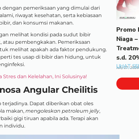
 dengan pemeriksaan yang dimulai dari
alami, riwayat kesehatan, serta kebiasaan
bibir, dan konsumsi makanan.
Promo 
gan melihat kondisi pada sudut bibir
Niaga –
ik, atau pembengkakan. Pemeriksaan
Treatm
ntuk melihat apakah ada faktor pendukung.
s.d. 20
erti tes usap di bibir dan hidung, untuk
nginfeksi.
LIHAT S
July 27, 2026
tres dan Kelelahan, Ini Solusinya!
nosa Angular Cheilitis
erjadinya. Dapat diberikan obat oles
ola makan,
mengoleskan petroleum jelly
,
ki gigi tiruan apabila ada. Terapi akan
n individu.