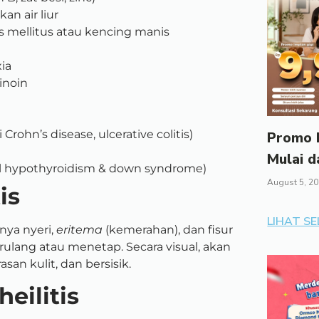
an air liur
es mellitus atau kencing manis
ia
inoin
rohn’s disease, ulcerative colitis)
Promo I
Mulai d
l hypothyroidism & down syndrome)
August 5, 2
tis
LIHAT S
ya nyeri,
eritema
(kemerahan), dan fisur
rulang atau menetap. Secara visual, akan
rasan kulit, dan bersisik.
eilitis