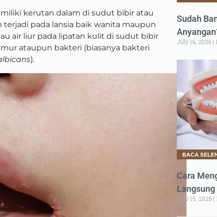
miliki kerutan dalam di sudut bibir atau
Sudah Ban
 terjadi pada lansia baik wanita maupun
Anyangan?
au air liur pada lipatan kulit di sudut bibir
July 16, 2026
amur ataupun bakteri (biasanya bakteri
lbicans
).
Cara Meng
Langsung 
July 15, 2026