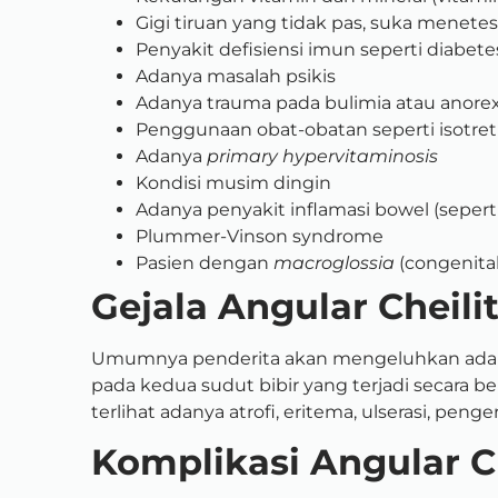
Gigi tiruan yang tidak pas, suka menetesk
Penyakit defisiensi imun seperti diabet
Adanya masalah psikis
Adanya trauma pada bulimia atau anorex
Penggunaan obat-obatan seperti isotret
Adanya
primary hypervitaminosis
Kondisi musim dingin
Adanya penyakit inflamasi bowel (seperti C
Plummer-Vinson syndrome
Pasien dengan
macroglossia
(congenita
Gejala Angular Cheili
Umumnya penderita akan mengeluhkan adan
pada kedua sudut bibir yang terjadi secara be
terlihat adanya atrofi, eritema, ulserasi, penge
Komplikasi Angular Ch