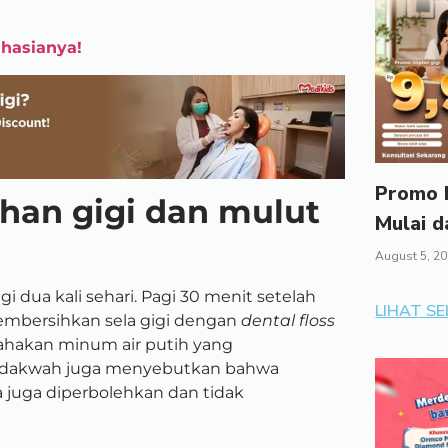
ahasianya!
Promo I
han gigi dan mulut
Mulai d
August 5, 2
i dua kali sehari. Pagi 30 menit setelah
LIHAT S
membersihkan sela gigi dengan
dental floss
usahakan minum air putih yang
ng dakwah juga menyebutkan bahwa
a juga diperbolehkan dan tidak