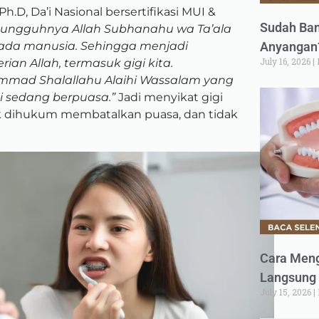
h.D, Da’i Nasional bersertifikasi MUI &
Sudah Ban
sungguhnya Allah Subhanahu wa Ta’ala
ada manusia. Sehingga menjadi
Anyangan?
July 16, 2026
n Allah, termasuk gigi kita.
mad Shalallahu Alaihi Wassalam yang
i sedang berpuasa.”
Jadi menyikat gigi
k dihukum membatalkan puasa, dan tidak
Cara Meng
Langsung 
July 15, 2026