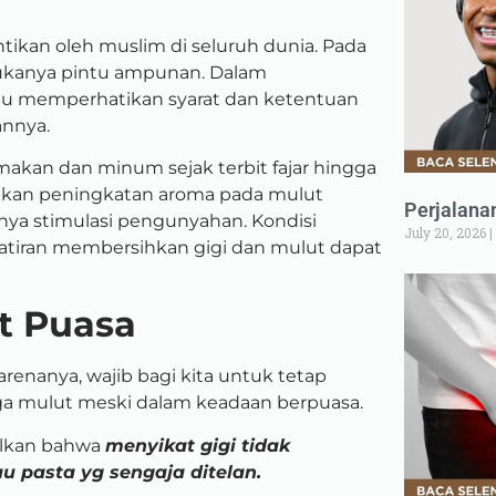
kan oleh muslim di seluruh dunia. Pada
rbukanya pintu ampunan. Dalam
lu memperhatikan syarat dan ketentuan
annya.
akan dan minum sejak terbit fajar hingga
bkan peningkatan aroma pada mulut
Perjalana
ya stimulasi pengunyahan. Kondisi
July 20, 2026
atiran membersihkan gigi dan mulut dapat
t Puasa
arenanya, wajib bagi kita untuk tetap
ga mulut meski dalam keadaan berpuasa.
ulkan bahwa
menyikat gigi tidak
u pasta yg sengaja ditelan
.