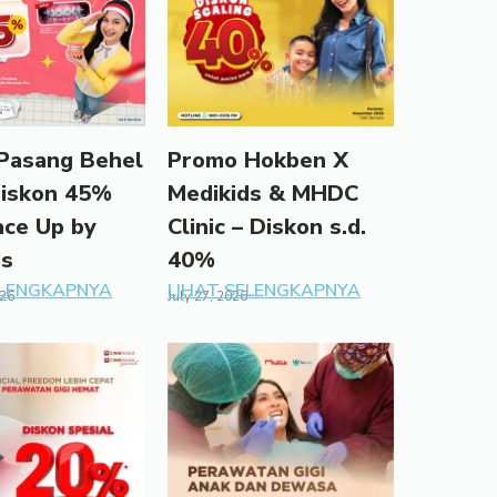
Pasang Behel
Promo Hokben X
Diskon 45%
Medikids & MHDC
ace Up by
Clinic – Diskon s.d.
ds
40%
ELENGKAPNYA
LIHAT SELENGKAPNYA
026
July 27, 2026