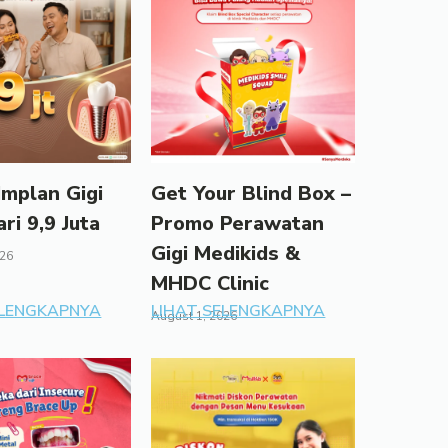
mplan Gigi
Get Your Blind Box –
ari 9,9 Juta
Promo Perawatan
Gigi Medikids &
026
MHDC Clinic
ELENGKAPNYA
LIHAT SELENGKAPNYA
August 1, 2026