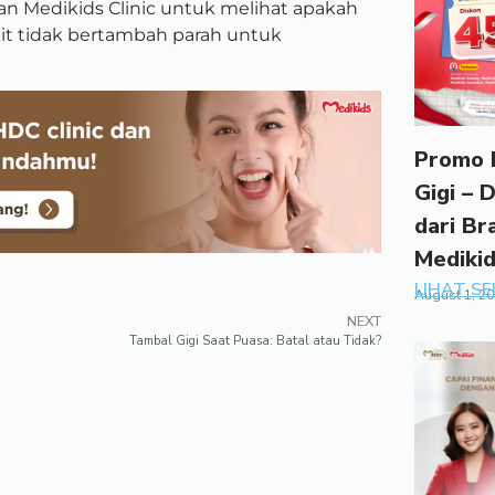
an Medikids Clinic untuk melihat apakah
it tidak bertambah parah untuk
Promo 
Gigi – 
dari Br
Mediki
LIHAT S
August 1, 2
NEXT
Tambal Gigi Saat Puasa: Batal atau Tidak?