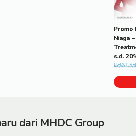
Promo 
Niaga –
Treatm
s.d. 20
LIHAT S
July 27, 2026
rbaru dari MHDC Group