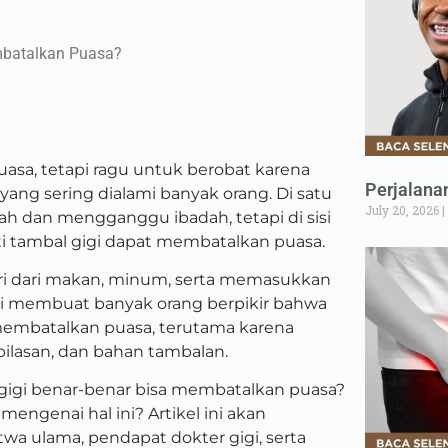
mbatalkan Puasa?
asa, tetapi ragu untuk berobat karena
Perjalana
ang sering dialami banyak orang. Di satu
July 20, 2026
arah dan mengganggu ibadah, tetapi di sisi
rti tambal gigi dapat membatalkan puasa.
i dari makan, minum, serta memasukkan
ini membuat banyak orang berpikir bahwa
 membatalkan puasa, terutama karena
bilasan, dan bahan tambalan.
igi benar-benar bisa membatalkan puasa?
ngenai hal ini? Artikel ini akan
a ulama, pendapat dokter gigi, serta