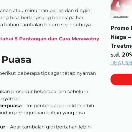
akanan atau minuman panas dan dingin.
 yang bisa berlangsung beberapa hari.
ika bahan tambalan belum sepenuhnya
Promo 
Niaga –
tahui 5 Pantangan dan Cara Merawatny
Treatm
s.d. 20
t Puasa
LIHAT S
July 27, 2026
 berikut beberapa tips agar tetap nyaman
ukan prosedur beberapa jam sebelum
h nyaman.
berpuasa
– Ini penting agar dokter lebih
indari penggunaan bahan yang bisa
ur
– Agar tambalan gigi bertahan lebih