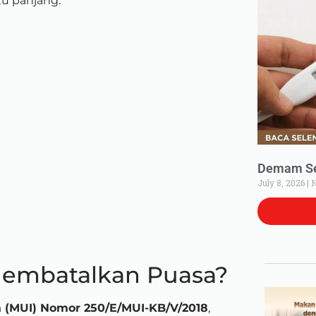
u panjang.
Demam Set
July 8, 2026
N
Membatalkan Puasa?
a (MUI) Nomor 250/E/MUI-KB/V/2018
,