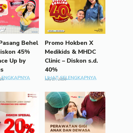
Pasang Behel
Promo Hokben X
Diskon 45%
Medikids & MHDC
ace Up by
Clinic – Diskon s.d.
ds
40%
ELENGKAPNYA
LIHAT SELENGKAPNYA
026
July 27, 2026