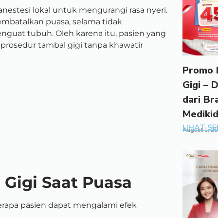
estesi lokal untuk mengurangi rasa nyeri.
membatalkan puasa, selama tidak
nguat tubuh. Oleh karena itu, pasien yang
prosedur tambal gigi tanpa khawatir
Promo 
Gigi – 
dari Br
Mediki
LIHAT S
August 1, 2
Gigi Saat Puasa
berapa pasien dapat mengalami efek