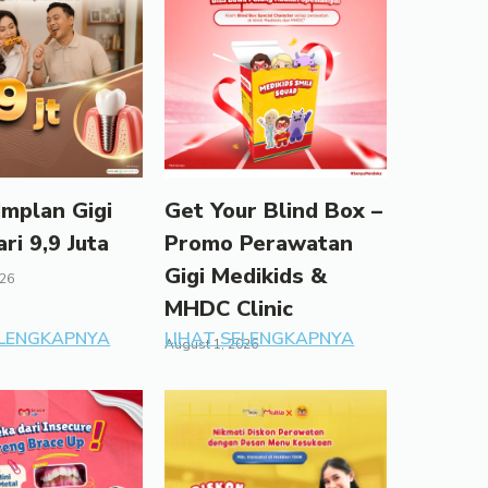
mplan Gigi
Get Your Blind Box –
ari 9,9 Juta
Promo Perawatan
Gigi Medikids &
026
MHDC Clinic
ELENGKAPNYA
LIHAT SELENGKAPNYA
August 1, 2026