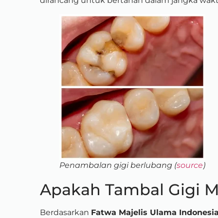
dirancang untuk bertahan dalam jangka wakt
Penambalan gigi berlubang (
source
)
Apakah Tambal Gigi 
Berdasarkan
Fatwa Majelis Ulama Indonesi