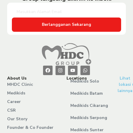
Berlangganan Sekarang
About Us
Locations
Lihat
Medikids Solo
MHDC Clinic
lokasi
lainnya
Medikids
Medikids Batam
Career
Medikids Cikarang
CSR
Medikids Serpong
Our Story
Founder & Co Founder
Medikids Sunter