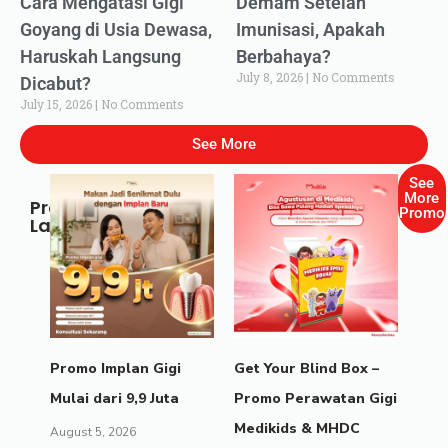
Cara Mengatasi Gigi
Demam Setelah
Goyang di Usia Dewasa,
Imunisasi, Apakah
Haruskah Langsung
Berbahaya?
July 8, 2026
No Comments
Dicabut?
July 15, 2026
No Comments
See More
See
More
Promo
Promo
Lainnya
Promo Implan Gigi
Get Your Blind Box –
Mulai dari 9,9 Juta
Promo Perawatan Gigi
Medikids & MHDC
August 5, 2026