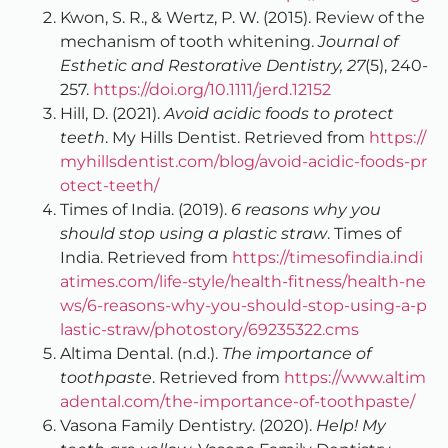
Kwon, S. R., & Wertz, P. W. (2015). Review of the
mechanism of tooth whitening.
Journal of
Esthetic and Restorative Dentistry, 27
(5), 240-
257.
https://doi.org/10.1111/jerd.12152
Hill, D. (2021).
Avoid acidic foods to protect
teeth
. My Hills Dentist. Retrieved from
https://
myhillsdentist.com/blog/avoid-acidic-foods-pr
otect-teeth/
Times of India. (2019).
6 reasons why you
should stop using a plastic straw
. Times of
India. Retrieved from
https://timesofindia.indi
atimes.com/life-style/health-fitness/health-ne
ws/6-reasons-why-you-should-stop-using-a-p
lastic-straw/photostory/69235322.cms
Altima Dental. (n.d.).
The importance of
toothpaste
. Retrieved from
https://www.altim
adental.com/the-importance-of-toothpaste/
Vasona Family Dentistry. (2020).
Help! My