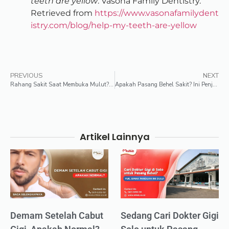
teeth are yellow
. Vasona Family Dentistry.
Retrieved from
https://www.vasonafamilydent
istry.com/blog/help-my-teeth-are-yellow
PREVIOUS
NEXT
Rahang Sakit Saat Membuka Mulut? Ini 6 Cara Mengatasinya!
Apakah Pasang Behel Sakit? Ini Penjelasan Lengkapnya!
Artikel Lainnya
Demam Setelah Cabut
Sedang Cari Dokter Gigi