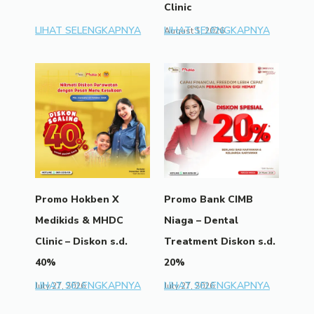
Clinic
LIHAT SELENGKAPNYA
LIHAT SELENGKAPNYA
August 1, 2026
Promo Hokben X
Promo Bank CIMB
Medikids & MHDC
Niaga – Dental
Clinic – Diskon s.d.
Treatment Diskon s.d.
40%
20%
LIHAT SELENGKAPNYA
LIHAT SELENGKAPNYA
July 27, 2026
July 27, 2026