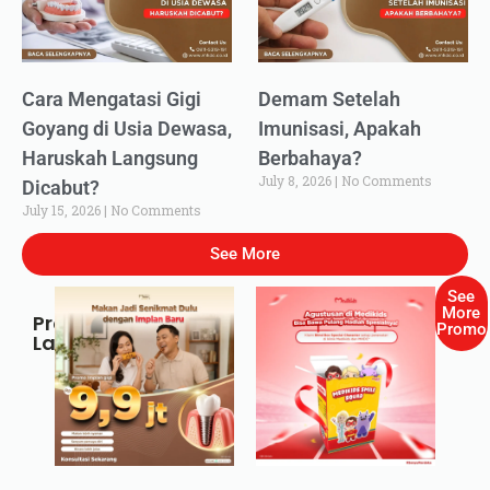
Cara Mengatasi Gigi
Demam Setelah
Goyang di Usia Dewasa,
Imunisasi, Apakah
Haruskah Langsung
Berbahaya?
July 8, 2026
No Comments
Dicabut?
July 15, 2026
No Comments
See More
See
More
Promo
Promo
Lainnya