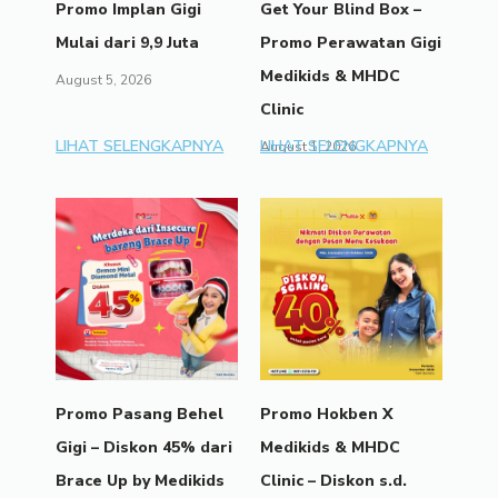
Promo Implan Gigi
Get Your Blind Box –
Mulai dari 9,9 Juta
Promo Perawatan Gigi
Medikids & MHDC
August 5, 2026
Clinic
LIHAT SELENGKAPNYA
LIHAT SELENGKAPNYA
August 1, 2026
Promo Pasang Behel
Promo Hokben X
Gigi – Diskon 45% dari
Medikids & MHDC
Brace Up by Medikids
Clinic – Diskon s.d.