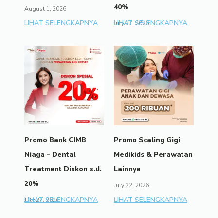
40%
August 1, 2026
LIHAT SELENGKAPNYA
LIHAT SELENGKAPNYA
July 27, 2026
Promo Bank CIMB
Promo Scaling Gigi
Niaga – Dental
Medikids & Perawatan
Treatment Diskon s.d.
Lainnya
20%
July 22, 2026
LIHAT SELENGKAPNYA
LIHAT SELENGKAPNYA
July 27, 2026