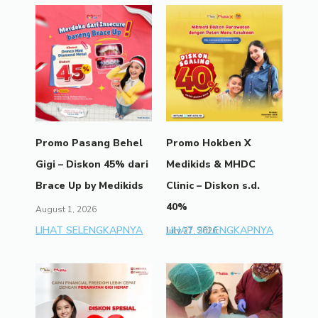
Promo Pasang Behel
Promo Hokben X
Gigi – Diskon 45% dari
Medikids & MHDC
Brace Up by Medikids
Clinic – Diskon s.d.
40%
August 1, 2026
LIHAT SELENGKAPNYA
LIHAT SELENGKAPNYA
July 27, 2026