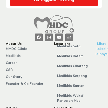
Berlangganan Sekarang
About Us
Locations
Lihat
Medikids Solo
MHDC Clinic
lokasi
lainnya
Medikids
Medikids Batam
Career
Medikids Cikarang
CSR
Medikids Serpong
Our Story
Founder & Co Founder
Medikids Sunter
Medikids Wakaf
Pancoran Mas