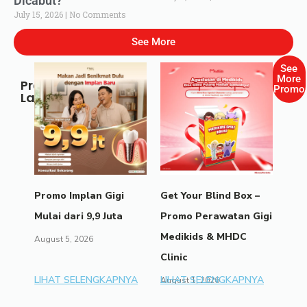
Dicabut?
July 15, 2026
No Comments
See More
See
More
Promo
Promo
Lainnya
Promo Implan Gigi
Get Your Blind Box –
Mulai dari 9,9 Juta
Promo Perawatan Gigi
Medikids & MHDC
August 5, 2026
Clinic
LIHAT SELENGKAPNYA
LIHAT SELENGKAPNYA
August 1, 2026