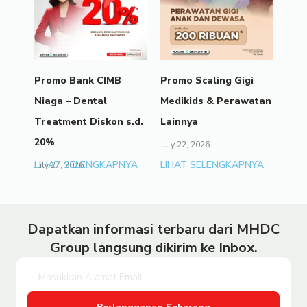
Promo Bank CIMB
Promo Scaling Gigi
Niaga – Dental
Medikids & Perawatan
Treatment Diskon s.d.
Lainnya
20%
July 22, 2026
LIHAT SELENGKAPNYA
LIHAT SELENGKAPNYA
July 27, 2026
Dapatkan informasi terbaru dari MHDC
Group langsung dikirim ke Inbox.