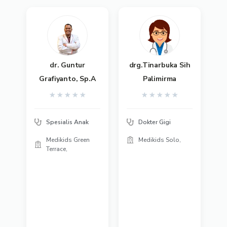
dr. Guntur
drg.Tinarbuka Sih
Grafiyanto, Sp.A
Palimirma
★
★
★
★
★
★
★
★
★
★
Spesialis Anak
Dokter Gigi
Medikids Green
Medikids Solo,
Terrace,