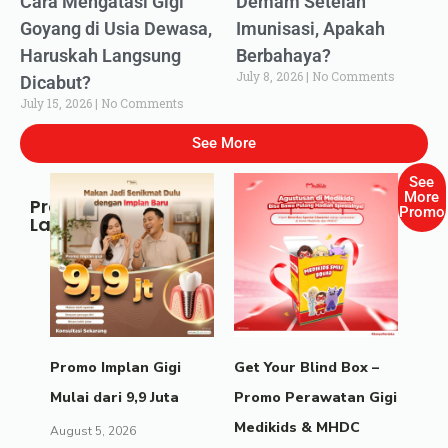
Cara Mengatasi Gigi
Demam Setelah
Goyang di Usia Dewasa,
Imunisasi, Apakah
Haruskah Langsung
Berbahaya?
July 8, 2026
No Comments
Dicabut?
July 15, 2026
No Comments
See More
See
More
Promo
Promo
Lainnya
Promo Implan Gigi
Get Your Blind Box –
Mulai dari 9,9 Juta
Promo Perawatan Gigi
Medikids & MHDC
August 5, 2026