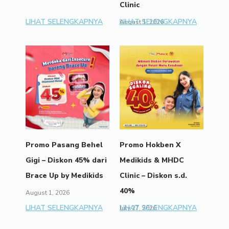
Clinic
LIHAT SELENGKAPNYA
LIHAT SELENGKAPNYA
August 1, 2026
Promo Pasang Behel
Promo Hokben X
Gigi – Diskon 45% dari
Medikids & MHDC
Brace Up by Medikids
Clinic – Diskon s.d.
40%
August 1, 2026
LIHAT SELENGKAPNYA
LIHAT SELENGKAPNYA
July 27, 2026