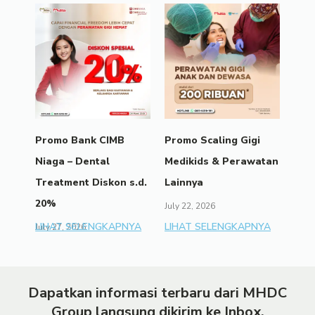
Promo Bank CIMB
Promo Scaling Gigi
Niaga – Dental
Medikids & Perawatan
Treatment Diskon s.d.
Lainnya
20%
July 22, 2026
LIHAT SELENGKAPNYA
LIHAT SELENGKAPNYA
July 27, 2026
Dapatkan informasi terbaru dari MHDC
Group langsung dikirim ke Inbox.