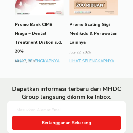
Promo Bank CIMB
Promo Scaling Gigi
Niaga – Dental
Medikids & Perawatan
Treatment Diskon s.d.
Lainnya
20%
July 22, 2026
LIHAT SELENGKAPNYA
LIHAT SELENGKAPNYA
July 27, 2026
Dapatkan informasi terbaru dari MHDC
Group langsung dikirim ke Inbox.
Berlangganan Sekarang