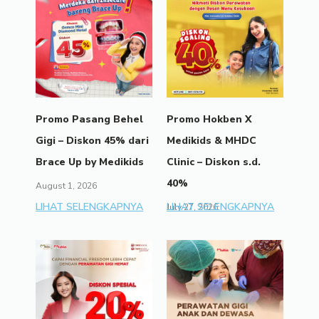
Promo Pasang Behel
Promo Hokben X
Gigi – Diskon 45% dari
Medikids & MHDC
Brace Up by Medikids
Clinic – Diskon s.d.
40%
August 1, 2026
LIHAT SELENGKAPNYA
LIHAT SELENGKAPNYA
July 27, 2026