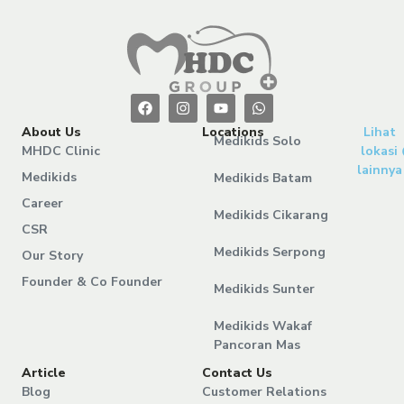
About Us
Locations
Lihat
Medikids Solo
MHDC Clinic
lokasi
lainnya
Medikids
Medikids Batam
Career
Medikids Cikarang
CSR
Medikids Serpong
Our Story
Founder & Co Founder
Medikids Sunter
Medikids Wakaf
Pancoran Mas
Article
Contact Us
Blog
Customer Relations