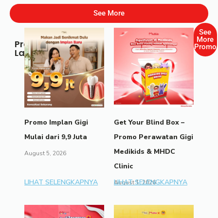
See More
See
More
Promo
Promo
Lainnya
Promo Implan Gigi
Get Your Blind Box –
Mulai dari 9,9 Juta
Promo Perawatan Gigi
Medikids & MHDC
August 5, 2026
Clinic
LIHAT SELENGKAPNYA
LIHAT SELENGKAPNYA
August 1, 2026